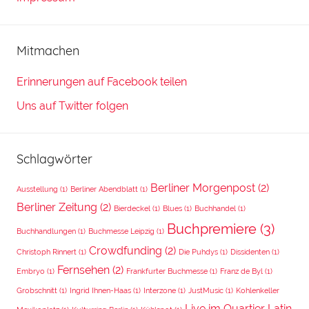
Mitmachen
Erinnerungen auf Facebook teilen
Uns auf Twitter folgen
Schlagwörter
Berliner Morgenpost
(2)
Ausstellung
(1)
Berliner Abendblatt
(1)
Berliner Zeitung
(2)
Bierdeckel
(1)
Blues
(1)
Buchhandel
(1)
Buchpremiere
(3)
Buchhandlungen
(1)
Buchmesse Leipzig
(1)
Crowdfunding
(2)
Christoph Rinnert
(1)
Die Puhdys
(1)
Dissidenten
(1)
Fernsehen
(2)
Embryo
(1)
Frankfurter Buchmesse
(1)
Franz de Byl
(1)
Grobschnitt
(1)
Ingrid Ihnen-Haas
(1)
Interzone
(1)
JustMusic
(1)
Kohlenkeller
Live im Quartier Latin