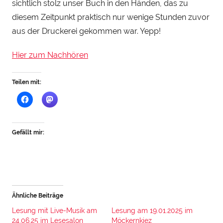
e
sichtlich stolz unser Buch in den Händen, das zu
i
diesem Zeitpunkt praktisch nur wenige Stunden zuvor
n
aus der Druckerei gekommen war. Yepp!
h
a
Hier zum Nachhören
u
Teilen mit:
Gefällt mir:
Ähnliche Beiträge
Lesung mit Live-Musik am
Lesung am 19.01.2025 im
24.06.25 im Lesesalon
Möckernkiez