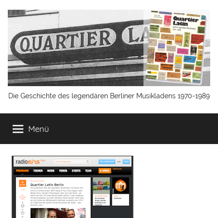
Zum
Inhalt
springen
Quartier
Die Geschichte des legendären Berliner Musikladens 1970-1989
Latin
Menü
Berlin