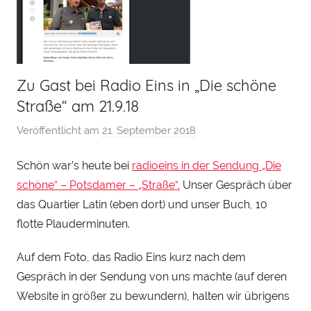
Zu Gast bei Radio Eins in „Die schöne
Straße“ am 21.9.18
Veröffentlicht am
21. September 2018
v
o
Schön war’s heute bei
radioeins in der Sendung „Die
n
schöne“ – Potsdamer – „Straße“.
Unser Gespräch über
H
e
das Quartier Latin (eben dort) und unser Buch, 10
n
flotte Plauderminuten.
r
Auf dem Foto, das Radio Eins kurz nach dem
y
S
Gespräch in der Sendung von uns machte (auf deren
t
Website in größer zu bewundern), halten wir übrigens