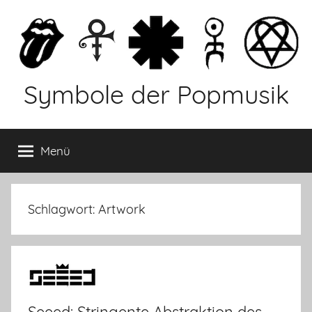
Zum
Inhalt
springen
Symbole der Popmusik
Menü
Schlagwort: Artwork