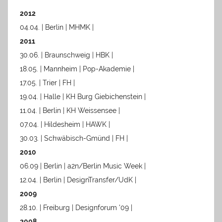
2012
04.04. | Berlin | MHMK |
2011
30.06. | Braunschweig | HBK |
18.05. | Mannheim | Pop-Akademie |
17.05. | Trier | FH |
19.04. | Halle | KH Burg Giebichenstein |
11.04. | Berlin | KH Weissensee |
07.04. | Hildesheim | HAWK |
30.03. | Schwäbisch-Gmünd | FH |
2010
06.09 | Berlin | a2n/Berlin Music Week |
12.04. | Berlin | DesignTransfer/UdK |
2009
28.10. | Freiburg | Designforum '09 |
2008