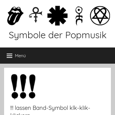
Zum
Inhalt
springen
Symbole der Popmusik
Menü
!!! lassen Band-Symbol klk-klik-