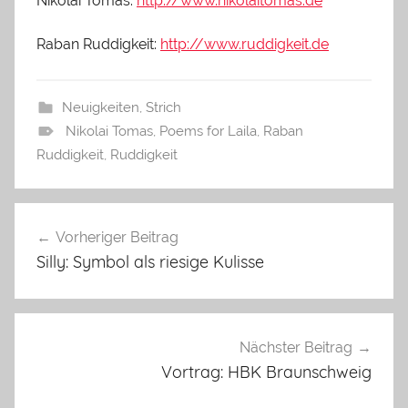
Nikolai Tomás:
http://www.nikolaitomas.de
Raban Ruddigkeit:
http://www.ruddigkeit.de
Neuigkeiten
,
Strich
Nikolai Tomas
,
Poems for Laila
,
Raban
Ruddigkeit
,
Ruddigkeit
Vorheriger Beitrag
Beitragsnavigation
Silly: Symbol als riesige Kulisse
Nächster Beitrag
Vortrag: HBK Braunschweig