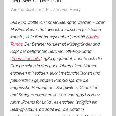
den Seefahrer-Traum
Veröffentlicht am
3. Mai 2011
von
Henry
„Als Kind wollte ich immer Seemann werden – oder
Musiker. Beides hat, wie ich inzwischen feststellen
konnte, viele Berührungspunkte.“, erzählt
Nikolai
Tomás
. Der Berliner Musiker ist Mitbegründer und
Kopf der bekannten Berliner Folk-Pop-Band
„
Poems for Laila
“. 1989 gegründet, konnte sich die
Gruppe schon in den 90er Jahren einen Namen
erspielen mit soliden, leicht melancholischen und
folkloristisch geprägten Pop-Songs, die die
ungarische Herkunft des Songwriters, Gitarristen
und Sängers erkennen liessen. Von 1995 bis 2002
ruhte „Poems for Laila“, es erschien lediglich ein
Best-of-Album, ab 2004 war die Band in