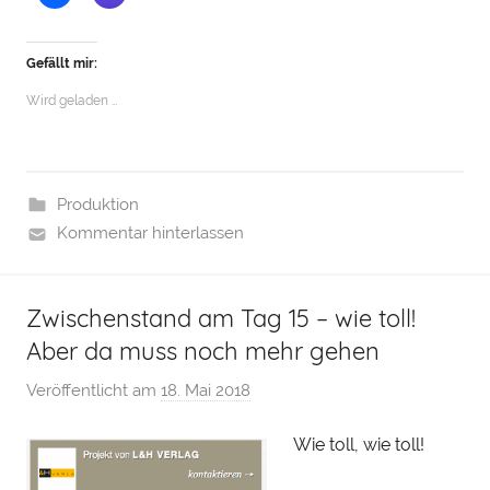
Gefällt mir:
Wird geladen …
Produktion
Kommentar hinterlassen
Zwischenstand am Tag 15 – wie toll!
Aber da muss noch mehr gehen
Veröffentlicht am
18. Mai 2018
v
o
Wie toll, wie toll!
n
H