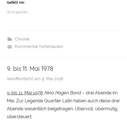
Gefällt mir:
Wird geladen …
Chronik
Kommentar hinterlassen
9. bis 11. Mai 1978
Veröffentlicht am
9. Mai 2018
v
o
9. bis 11. Mai 1978
:
Nina Hagen Band
– drei Abende im
n
Mai. Zur Legende Quartier Latin haben auch diese drei
H
e
Abende wesentlich beigetragen. Übervoll, übermütig,
n
übersteuert.
r