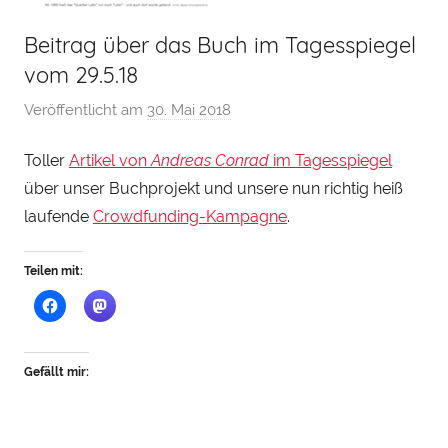
Beitrag über das Buch im Tagesspiegel
vom 29.5.18
Veröffentlicht am
30. Mai 2018
v
o
Toller
Artikel von
Andreas Conrad
im Tagesspiegel
n
über unser Buchprojekt und unsere nun richtig heiß
H
e
laufende
Crowdfunding-Kampagne
.
n
r
Teilen mit:
y
S
t
e
Gefällt mir:
i
n