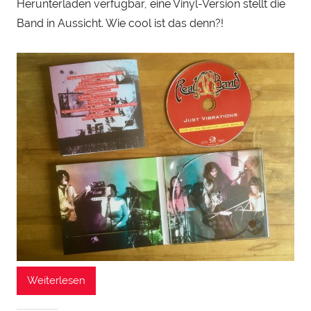
Herunterladen verfügbar, eine Vinyl-Version stellt die
y
Band in Aussicht. Wie cool ist das denn?!
S
t
e
i
n
h
a
u
Weiterlesen