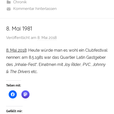
Chronik
Kommentar hinterlassen
8. Mai 1981
Veröffentlicht am
8. Mai 2018
v
o
8. Mai 2018
: Heute würde man es wohl ein Clubfestival
n
nennen: am 8.5.1981 war das Quartier Latin Gastgeber
H
e
des „Inhale-Fest“. Einatmen mit
Joy Rider
,
PVC
,
Johnny
n
& The Drivers
etc.
r
y
Teilen mit:
S
t
e
i
Gefällt mir: