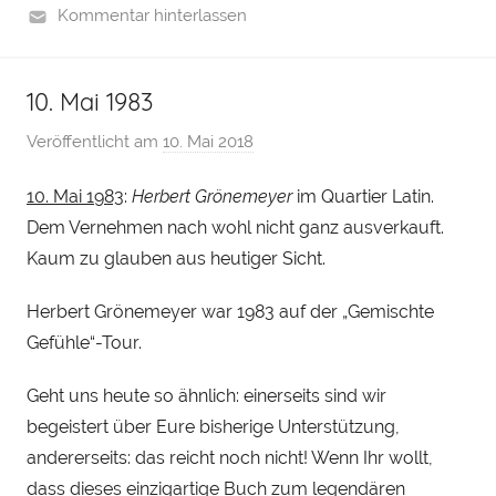
Kommentar hinterlassen
10. Mai 1983
Veröffentlicht am
10. Mai 2018
v
o
10. Mai 1983
:
Herbert Grönemeyer
im Quartier Latin.
n
Dem Vernehmen nach wohl nicht ganz ausverkauft.
H
e
Kaum zu glauben aus heutiger Sicht.
n
Herbert Grönemeyer war 1983 auf der „Gemischte
r
Gefühle“-Tour.
y
S
Geht uns heute so ähnlich: einerseits sind wir
t
begeistert über Eure bisherige Unterstützung,
e
andererseits: das reicht noch nicht! Wenn Ihr wollt,
i
n
dass dieses einzigartige Buch zum legendären