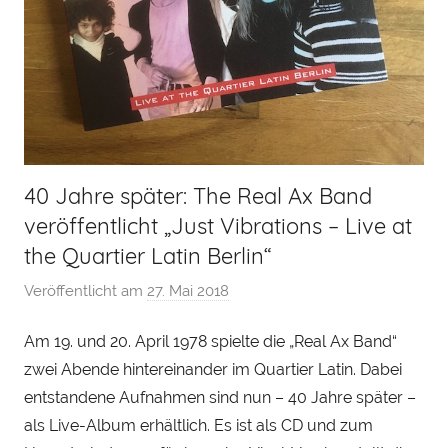
40 Jahre später: The Real Ax Band
veröffentlicht „Just Vibrations – Live at
the Quartier Latin Berlin“
Veröffentlicht am
27. Mai 2018
v
o
Am 19. und 20. April 1978 spielte die „Real Ax Band“
n
zwei Abende hintereinander im Quartier Latin. Dabei
H
e
entstandene Aufnahmen sind nun – 40 Jahre später –
n
als Live-Album erhältlich. Es ist als CD und zum
r