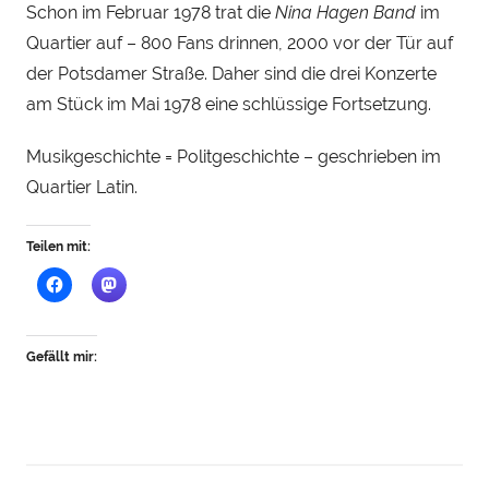
Schon im Februar 1978 trat die
Nina Hagen Band
im
y
S
Quartier auf – 800 Fans drinnen, 2000 vor der Tür auf
t
der Potsdamer Straße. Daher sind die drei Konzerte
e
am Stück im Mai 1978 eine schlüssige Fortsetzung.
i
n
Musikgeschichte = Politgeschichte – geschrieben im
h
Quartier Latin.
a
u
Teilen mit:
Gefällt mir: