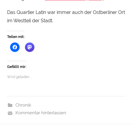
e
i
Das Quartier Latin war immer auch der Ostberliner Ort
n
im Westteil der Stadt.
h
a
Teilen mit:
u
Gefällt mir:
Wird geladen …
Chronik
Kommentar hinterlassen