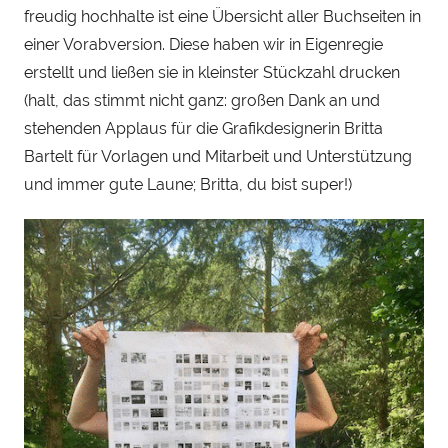
freudig hochhalte ist eine Übersicht aller Buchseiten in
H
e
einer Vorabversion. Diese haben wir in Eigenregie
n
erstellt und ließen sie in kleinster Stückzahl drucken
r
(halt, das stimmt nicht ganz: großen Dank an und
y
stehenden Applaus für die Grafikdesignerin Britta
S
Bartelt für Vorlagen und Mitarbeit und Unterstützung
t
und immer gute Laune; Britta, du bist super!)
e
i
n
h
a
u