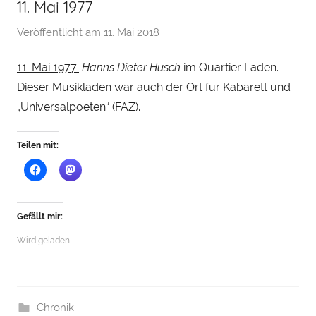
11. Mai 1977
Veröffentlicht am
11. Mai 2018
v
o
11. Mai 1977:
Hanns Dieter Hüsch
im Quartier Laden.
n
Dieser Musikladen war auch der Ort für Kabarett und
H
e
„Universalpoeten“ (FAZ).
n
r
Teilen mit:
y
S
t
e
Gefällt mir:
i
Wird geladen …
n
h
a
u
Chronik