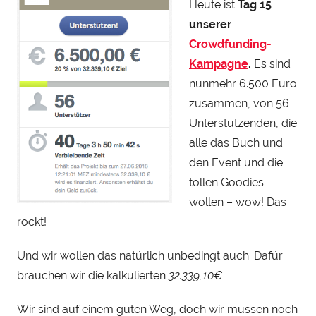
Heute ist
Tag 15
e
unserer
n
Crowdfunding-
r
Kampagne
.
Es sind
y
S
nunmehr 6.500 Euro
t
zusammen, von 56
e
Unterstützenden, die
i
alle das Buch und
n
den Event und die
h
tollen Goodies
a
wollen – wow! Das
u
rockt!
Und wir wo
llen das natürlich unbedingt auch. Dafür
brauchen wir die kalkulierten
32.339,10€
Wir sind auf einem guten Weg, doch wir müssen noch