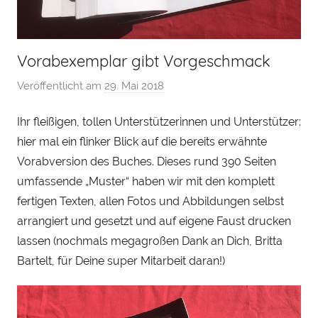
Vorabexemplar gibt Vorgeschmack
Veröffentlicht am
29. Mai 2018
v
o
Ihr fleißigen, tollen Unterstützerinnen und Unterstützer:
n
hier mal ein flinker Blick auf die bereits erwähnte
H
e
Vorabversion des Buches. Dieses rund 390 Seiten
n
umfassende „Muster“ haben wir mit den komplett
r
fertigen Texten, allen Fotos und Abbildungen selbst
y
arrangiert und gesetzt und auf eigene Faust drucken
S
lassen (nochmals megagroßen Dank an Dich, Britta
t
Bartelt, für Deine super Mitarbeit daran!)
e
i
n