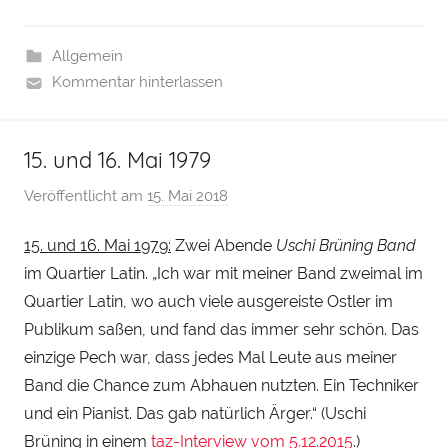
Allgemein
Kommentar hinterlassen
15. und 16. Mai 1979
Veröffentlicht am
15. Mai 2018
v
o
15. und 16. Mai 1979:
Zwei Abende
Uschi Brüning
Band
n
im Quartier Latin. „Ich war mit meiner Band zweimal im
H
e
Quartier Latin, wo auch viele ausgereiste Ostler im
n
Publikum saßen, und fand das immer sehr schön. Das
r
einzige Pech war, dass jedes Mal Leute aus meiner
y
Band die Chance zum Abhauen nutzten. Ein Techniker
S
und ein Pianist. Das gab natürlich Ärger.“ (Uschi
t
Brüning in einem
taz-Interview vom 5.12.2015
.)