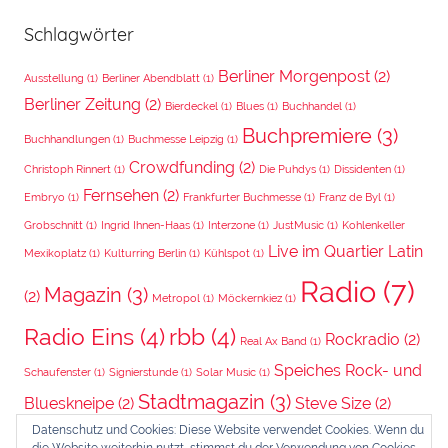
Schlagwörter
Berliner Morgenpost
(2)
Ausstellung
(1)
Berliner Abendblatt
(1)
Berliner Zeitung
(2)
Bierdeckel
(1)
Blues
(1)
Buchhandel
(1)
Buchpremiere
(3)
Buchhandlungen
(1)
Buchmesse Leipzig
(1)
Crowdfunding
(2)
Christoph Rinnert
(1)
Die Puhdys
(1)
Dissidenten
(1)
Fernsehen
(2)
Embryo
(1)
Frankfurter Buchmesse
(1)
Franz de Byl
(1)
Grobschnitt
(1)
Ingrid Ihnen-Haas
(1)
Interzone
(1)
JustMusic
(1)
Kohlenkeller
Live im Quartier Latin
Mexikoplatz
(1)
Kulturring Berlin
(1)
Kühlspot
(1)
Radio
(7)
Magazin
(3)
(2)
Metropol
(1)
Möckernkiez
(1)
Radio Eins
(4)
rbb
(4)
Rockradio
(2)
Real Ax Band
(1)
Speiches Rock- und
Schaufenster
(1)
Signierstunde
(1)
Solar Music
(1)
Stadtmagazin
(3)
Blueskneipe
(2)
Steve Size
(2)
Datenschutz und Cookies: Diese Website verwendet Cookies. Wenn du
Wintergarten
(3)
Trotter
(2)
Video-Podcast
(1)