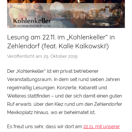
Lesung am 22.11. im „Kohlenkeller“ in
Zehlendorf (feat. Kalle Kalkowski!)
Veröffentlicht am
29. Oktober 2019
v
o
Der „Kohlenkeller“ ist ein privat betriebener
n
Veranstaltungsraum, in dem seit rund sieben Jahren
H
e
regelmäßig Lesungen, Konzerte, Kabarett und
n
Weiteres stattfinden – und der sich damit einen guten
r
Ruf erwarb, über den Kiez rund um den Zehlendorfer
y
Mexikoplatz hinaus, wo er beheimatet ist.
S
t
Es freut uns sehr, dass wir dort am
22.11. mit unserer