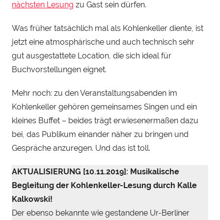
e
nächsten Lesung
zu Gast sein dürfen.
i
n
Was früher tatsächlich mal als Kohlenkeller diente, ist
h
jetzt eine atmosphärische und auch technisch sehr
a
gut ausgestattete Location, die sich ideal für
u
Buchvorstellungen eignet.
Mehr noch: zu den Veranstaltungsabenden im
Kohlenkeller gehören gemeinsames Singen und ein
kleines Buffet – beides trägt erwiesenermaßen dazu
bei, das Publikum einander näher zu bringen und
Gespräche anzuregen. Und das ist toll.
AKTUALISIERUNG [10.11.2019]: Musikalische
Begleitung der Kohlenkeller-Lesung durch Kalle
Kalkowski!
Der ebenso bekannte wie gestandene Ur-Berliner