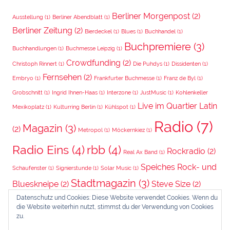
Berliner Morgenpost
(2)
Ausstellung
(1)
Berliner Abendblatt
(1)
Berliner Zeitung
(2)
Bierdeckel
(1)
Blues
(1)
Buchhandel
(1)
Buchpremiere
(3)
Buchhandlungen
(1)
Buchmesse Leipzig
(1)
Crowdfunding
(2)
Christoph Rinnert
(1)
Die Puhdys
(1)
Dissidenten
(1)
Fernsehen
(2)
Embryo
(1)
Frankfurter Buchmesse
(1)
Franz de Byl
(1)
Grobschnitt
(1)
Ingrid Ihnen-Haas
(1)
Interzone
(1)
JustMusic
(1)
Kohlenkeller
Live im Quartier Latin
Mexikoplatz
(1)
Kulturring Berlin
(1)
Kühlspot
(1)
Radio
(7)
Magazin
(3)
(2)
Metropol
(1)
Möckernkiez
(1)
Radio Eins
(4)
rbb
(4)
Rockradio
(2)
Real Ax Band
(1)
Speiches Rock- und
Schaufenster
(1)
Signierstunde
(1)
Solar Music
(1)
Stadtmagazin
(3)
Blueskneipe
(2)
Steve Size
(2)
Datenschutz und Cookies: Diese Website verwendet Cookies. Wenn du
Wintergarten
(3)
Trotter
(2)
Video-Podcast
(1)
die Website weiterhin nutzt, stimmst du der Verwendung von Cookies
zu.
Zeitung
(5)
Zweite Auflage
(4)