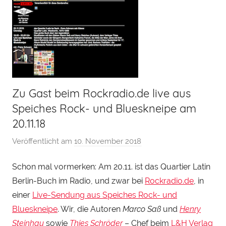
Zu Gast beim Rockradio.de live aus
Speiches Rock- und Blueskneipe am
20.11.18
Veröffentlicht am
10. November 2018
v
o
Schon mal vormerken: Am 20.11. ist das Quartier Latin
n
Berlin-Buch im Radio, und zwar bei
Rockradio.de
, in
H
e
einer
Live-Sendung aus Speiches Rock- und
n
Blueskneipe
. Wir, die Autoren
Marco Saß
und
Henry
r
Steinhau
sowie
Thies Schröder
– Chef beim
L&H Verlag