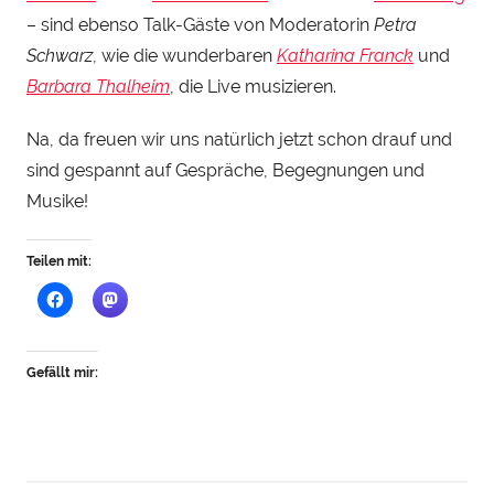
y
– sind ebenso Talk-Gäste von Moderatorin
Petra
S
Schwarz
, wie die wunderbaren
Katharina Franck
und
t
Barbara Thalheim
, die Live musizieren.
e
i
Na, da freuen wir uns natürlich jetzt schon drauf und
n
sind gespannt auf Gespräche, Begegnungen und
h
Musike!
a
u
Teilen mit:
Gefällt mir: