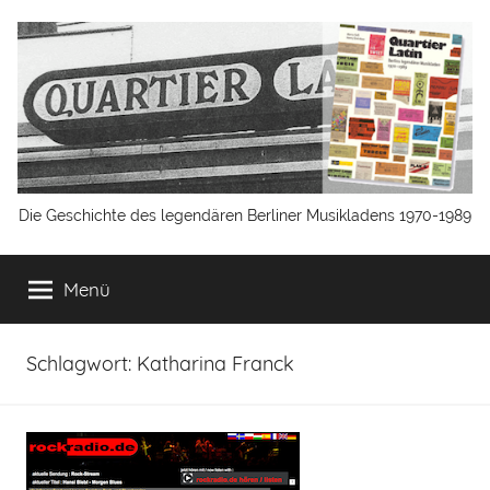
Zum
Inhalt
springen
Quartier
Die Geschichte des legendären Berliner Musikladens 1970-1989
Latin
Menü
Berlin
Schlagwort:
Katharina Franck