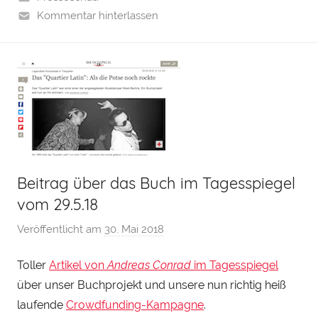
Kommentar hinterlassen
Beitrag über das Buch im Tagesspiegel
vom 29.5.18
Veröffentlicht am
30. Mai 2018
v
o
Toller
Artikel von
Andreas Conrad
im Tagesspiegel
n
über unser Buchprojekt und unsere nun richtig heiß
H
e
laufende
Crowdfunding-Kampagne
.