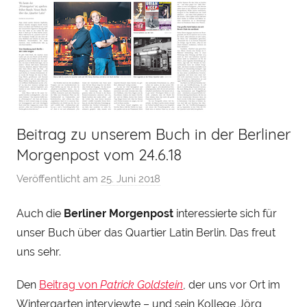
Beitrag zu unserem Buch in der Berliner
Morgenpost vom 24.6.18
Veröffentlicht am
25. Juni 2018
v
o
Auch die
Berliner Morgenpost
interessierte sich für
n
unser Buch über das
Quartier Latin Berlin
. Das freut
H
e
uns sehr.
n
Den
Beitrag von
Patrick Goldstein
, der uns vor Ort im
r
Wintergarten interviewte – und sein Kollege Jörg
y