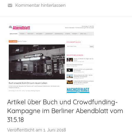
Kommentar hinterlassen
Artikel über Buch und Crowdfunding-
Kampagne im Berliner Abendblatt vom
31.5.18
Veröffentlicht am
1. Juni 2018
v