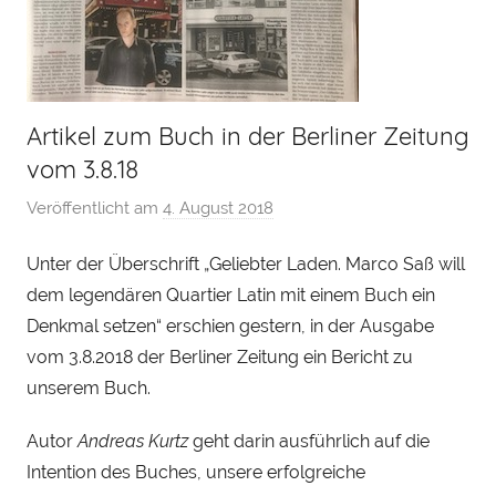
Artikel zum Buch in der Berliner Zeitung
vom 3.8.18
Veröffentlicht am
4. August 2018
v
o
Unter der Überschrift „Geliebter Laden. Marco Saß will
n
dem legendären Quartier Latin mit einem Buch ein
H
e
Denkmal setzen“ erschien gestern, in der Ausgabe
n
vom 3.8.2018 der Berliner Zeitung ein Bericht zu
r
unserem Buch.
y
S
Autor
Andreas Kurtz
geht darin ausführlich auf die
t
Intention des Buches, unsere erfolgreiche