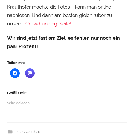
S
Krauthöfer machte die Fotos – kann man online
t
nachlesen. Und dann am besten gleich rüber zu
e
unserer
Crowdfunding-Seite!
i
n
Wir sind jetzt fast am Ziel, es fehlen nur noch ein
h
paar Prozent!
a
u
Teilen mit:
Gefällt mir:
Wird geladen …
Presseschau