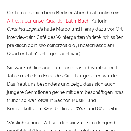
o
Gestern erschien beim Berliner Abendblatt online ein
n
Artikel über unser Quartier-Latin-Buch
. Autorin
H
e
Christina Lopinski
hatte Marco und Henry dazu vor Ort
n
interviewt (im Café des Wintergarten Varieté, wir saßen
r
praktisch dort, wo seinerzeit die „Theaterkasse am
y
Quartier Latin“ untergebracht war).
S
t
Sie war sichtlich angetan – und das, obwohl sie erst
e
Jahre nach dem Ende des Quartier geboren wurde.
i
Das freut uns besonders und zeigt, dass sich auch
n
jüngere Genrationen gerne mit de
m beschäftigen, was
h
früher so war, etwa in Sachen Musik- und
a
Konzertkultur im Westberlin der 70er und 80er Jahre.
u
Wirklich schöner Artikel, den wir zu lesen dringend
empfehlen! (Und danach – zack! – gleich zu unserer