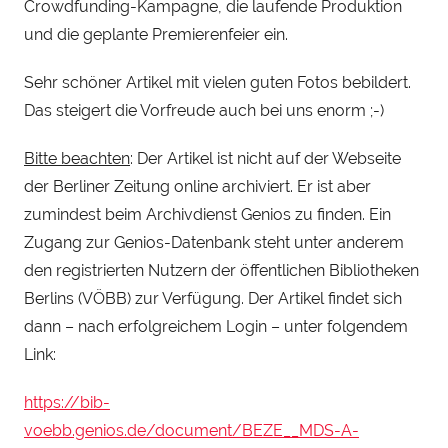
e
Crowdfunding-Kampagne, die laufende Produktion
i
und die geplante Premierenfeier ein.
n
h
Sehr schöner Artikel mit vielen guten Fotos bebildert.
a
Das steigert die Vorfreude auch bei uns enorm ;-)
u
Bitte beachten
: Der Artikel ist nicht auf der Webseite
der Berliner Zeitung online archiviert. Er ist aber
zumindest beim Archivdienst Genios zu finden. Ein
Zugang zur Genios-Datenbank steht unter anderem
den registrierten Nutzern der öffentlichen Bibliotheken
Berlins (VÖBB) zur Verfügung. Der Artikel findet sich
dann – nach erfolgreichem Login – unter folgendem
Link:
https://bib-
voebb.genios.de/document/BEZE__MDS-A-