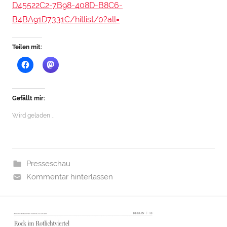
D45522C2-7B98-408D-B8C6-
B4BA91D7331C/hitlist/0?all=
Teilen mit:
Gefällt mir:
Wird geladen …
Presseschau
Kommentar hinterlassen