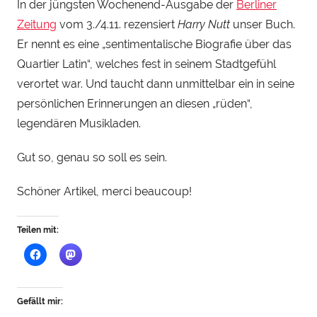
In der jüngsten Wochenend-Ausgabe der
Berliner
n
Zeitung
vom 3./4.11. rezensiert
Harry Nutt
unser Buch.
H
e
Er nennt es eine „sentimentalische Biografie über das
n
Quartier Latin“, welches fest in seinem Stadtgefühl
r
verortet war. Und taucht dann unmittelbar ein in seine
y
persönlichen Erinnerungen an diesen „rüden“,
S
legendären Musikladen.
t
e
Gut so, genau so soll es sein.
i
n
Schöner Artikel, merci beaucoup!
h
a
Teilen mit:
u
Gefällt mir: