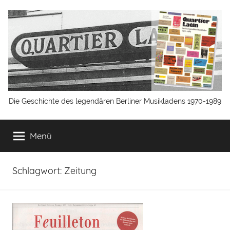
Zum
Inhalt
springen
Quartier
Die Geschichte des legendären Berliner Musikladens 1970-1989
Latin
Menü
Berlin
Schlagwort:
Zeitung