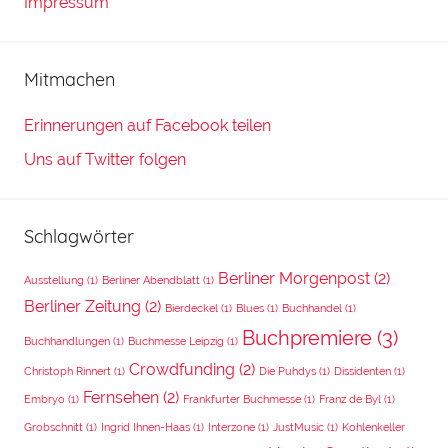
Impressum
Mitmachen
Erinnerungen auf Facebook teilen
Uns auf Twitter folgen
Schlagwörter
Berliner Morgenpost
(2)
Ausstellung
(1)
Berliner Abendblatt
(1)
Berliner Zeitung
(2)
Bierdeckel
(1)
Blues
(1)
Buchhandel
(1)
Buchpremiere
(3)
Buchhandlungen
(1)
Buchmesse Leipzig
(1)
Crowdfunding
(2)
Christoph Rinnert
(1)
Die Puhdys
(1)
Dissidenten
(1)
Fernsehen
(2)
Embryo
(1)
Frankfurter Buchmesse
(1)
Franz de Byl
(1)
Grobschnitt
(1)
Ingrid Ihnen-Haas
(1)
Interzone
(1)
JustMusic
(1)
Kohlenkeller