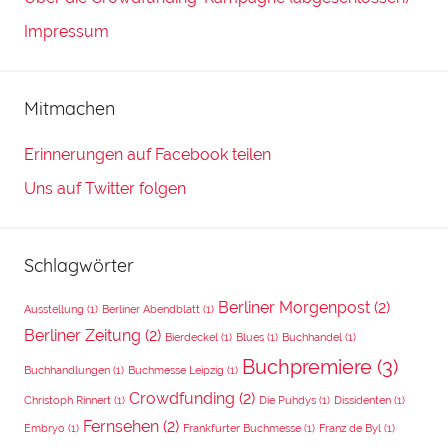
Impressum
Mitmachen
Erinnerungen auf Facebook teilen
Uns auf Twitter folgen
Schlagwörter
Berliner Morgenpost
(2)
Ausstellung
(1)
Berliner Abendblatt
(1)
Berliner Zeitung
(2)
Bierdeckel
(1)
Blues
(1)
Buchhandel
(1)
Buchpremiere
(3)
Buchhandlungen
(1)
Buchmesse Leipzig
(1)
Crowdfunding
(2)
Christoph Rinnert
(1)
Die Puhdys
(1)
Dissidenten
(1)
Fernsehen
(2)
Embryo
(1)
Frankfurter Buchmesse
(1)
Franz de Byl
(1)