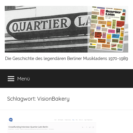
Zum
Inhalt
springen
Quartier
Die Geschichte des legendären Berliner Musikladens 1970-1989
Latin
Menü
Berlin
Schlagwort:
VisionBakery