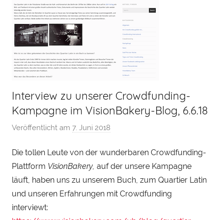
Interview zu unserer Crowdfunding-
Kampagne im VisionBakery-Blog, 6.6.18
Veröffentlicht am
7. Juni 2018
v
o
Die tollen Leute von der wunderbaren Crowdfunding-
n
Plattform
VisionBakery,
auf der unsere Kampagne
H
e
läuft, haben uns zu unserem Buch, zum Quartier Latin
n
und unseren Erfahrungen mit Crowdfunding
r
interviewt:
y