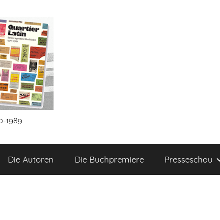
70-1989
Die Autoren
Die Buchpremiere
Presseschau