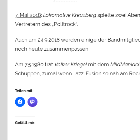
o
7. Mai 2018
:
Lokomotive Kreuzberg
spielte zwei Aben
n
H
Vertretern des „Politrock“.
e
Auch am 24.9.2018 werden einige der Bandmitglied
n
r
noch heute zusammenpassen.
y
S
Am 7.5.1980 trat
Volker Kriegel
mit dem
MildManiacO
t
Schuppen, zumal wenn Jazz-Fusion so nah am Rock 
e
i
Teilen mit:
n
h
a
u
Gefällt mir: