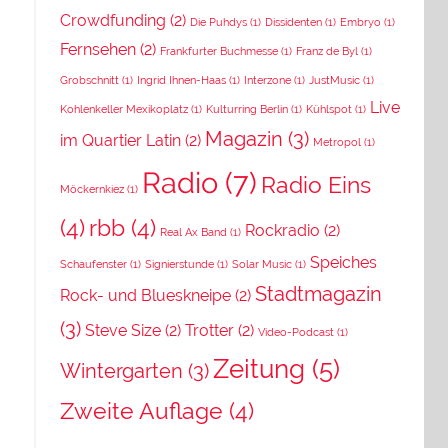
Crowdfunding
(2)
Die Puhdys
(1)
Dissidenten
(1)
Embryo
(1)
Fernsehen
(2)
Frankfurter Buchmesse
(1)
Franz de Byl
(1)
Grobschnitt
(1)
Ingrid Ihnen-Haas
(1)
Interzone
(1)
JustMusic
(1)
Live
Kohlenkeller Mexikoplatz
(1)
Kulturring Berlin
(1)
Kühlspot
(1)
Magazin
(3)
im Quartier Latin
(2)
Metropol
(1)
Radio
(7)
Radio Eins
Möckernkiez
(1)
(4)
rbb
(4)
Rockradio
(2)
Real Ax Band
(1)
Speiches
Schaufenster
(1)
Signierstunde
(1)
Solar Music
(1)
Stadtmagazin
Rock- und Blueskneipe
(2)
(3)
Steve Size
(2)
Trotter
(2)
Video-Podcast
(1)
Zeitung
(5)
Wintergarten
(3)
Zweite Auflage
(4)