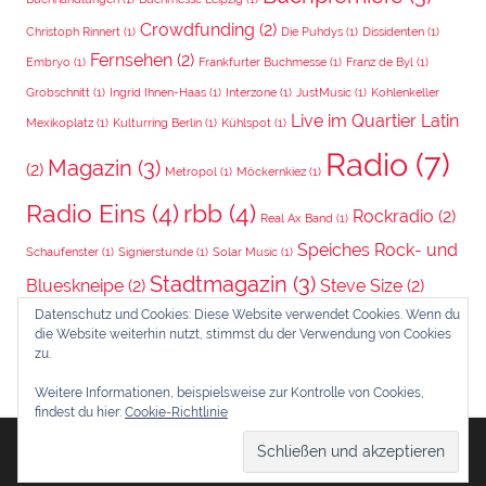
Crowdfunding
(2)
Christoph Rinnert
(1)
Die Puhdys
(1)
Dissidenten
(1)
Fernsehen
(2)
Embryo
(1)
Frankfurter Buchmesse
(1)
Franz de Byl
(1)
Grobschnitt
(1)
Ingrid Ihnen-Haas
(1)
Interzone
(1)
JustMusic
(1)
Kohlenkeller
Live im Quartier Latin
Mexikoplatz
(1)
Kulturring Berlin
(1)
Kühlspot
(1)
Radio
(7)
Magazin
(3)
(2)
Metropol
(1)
Möckernkiez
(1)
Radio Eins
(4)
rbb
(4)
Rockradio
(2)
Real Ax Band
(1)
Speiches Rock- und
Schaufenster
(1)
Signierstunde
(1)
Solar Music
(1)
Stadtmagazin
(3)
Blueskneipe
(2)
Steve Size
(2)
Datenschutz und Cookies: Diese Website verwendet Cookies. Wenn du
Wintergarten
(3)
Trotter
(2)
Video-Podcast
(1)
die Website weiterhin nutzt, stimmst du der Verwendung von Cookies
zu.
Zeitung
(5)
Zweite Auflage
(4)
Weitere Informationen, beispielsweise zur Kontrolle von Cookies,
findest du hier:
Cookie-Richtlinie
Erstellt mit
WordPress
und
Donovan
.