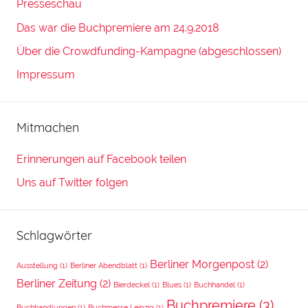
Presseschau
Das war die Buchpremiere am 24.9.2018
Über die Crowdfunding-Kampagne (abgeschlossen)
Impressum
Mitmachen
Erinnerungen auf Facebook teilen
Uns auf Twitter folgen
Schlagwörter
Berliner Morgenpost
(2)
Ausstellung
(1)
Berliner Abendblatt
(1)
Berliner Zeitung
(2)
Bierdeckel
(1)
Blues
(1)
Buchhandel
(1)
Buchpremiere
(3)
Buchhandlungen
(1)
Buchmesse Leipzig
(1)