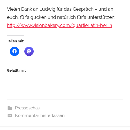
S
t
Vielen Dank an Ludwig für das Gespräch – und an
e
euch, für’s gucken und natürlich für’s unterstützen:
i
http://www.visionbakery.com/quartierlatin-berlin
n
h
Teilen mit:
a
u
Gefällt mir:
Presseschau
Kommentar hinterlassen