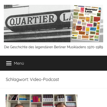
Zum
Inhalt
springen
Quartier
Die Geschichte des legendären Berliner Musikladens 1970-1989
Latin
Menü
Berlin
Schlagwort:
Video-Podcast