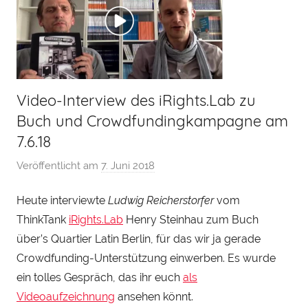
Video-Interview des iRights.Lab zu
Buch und Crowdfundingkampagne am
7.6.18
Veröffentlicht am
7. Juni 2018
v
o
Heute interviewte
Ludwig Reicherstorfer
vom
n
ThinkTank
iRights.Lab
Henry Steinhau zum Buch
H
e
über’s
Quartier Latin Berlin
, für das wir ja gerade
n
Crowdfunding-Unterstützung einwerben. Es wurde
r
ein tolles Gespräch, das ihr euch
als
y
Videoaufzeichnung
ansehen könnt.