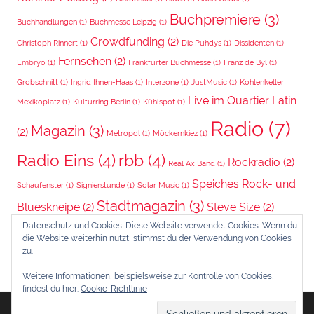
Buchpremiere
(3)
Buchhandlungen
(1)
Buchmesse Leipzig
(1)
Crowdfunding
(2)
Christoph Rinnert
(1)
Die Puhdys
(1)
Dissidenten
(1)
Fernsehen
(2)
Embryo
(1)
Frankfurter Buchmesse
(1)
Franz de Byl
(1)
Grobschnitt
(1)
Ingrid Ihnen-Haas
(1)
Interzone
(1)
JustMusic
(1)
Kohlenkeller
Live im Quartier Latin
Mexikoplatz
(1)
Kulturring Berlin
(1)
Kühlspot
(1)
Radio
(7)
Magazin
(3)
(2)
Metropol
(1)
Möckernkiez
(1)
Radio Eins
(4)
rbb
(4)
Rockradio
(2)
Real Ax Band
(1)
Speiches Rock- und
Schaufenster
(1)
Signierstunde
(1)
Solar Music
(1)
Stadtmagazin
(3)
Blueskneipe
(2)
Steve Size
(2)
Datenschutz und Cookies: Diese Website verwendet Cookies. Wenn du
Wintergarten
(3)
Trotter
(2)
Video-Podcast
(1)
die Website weiterhin nutzt, stimmst du der Verwendung von Cookies
zu.
Zeitung
(5)
Zweite Auflage
(4)
Weitere Informationen, beispielsweise zur Kontrolle von Cookies,
findest du hier:
Cookie-Richtlinie