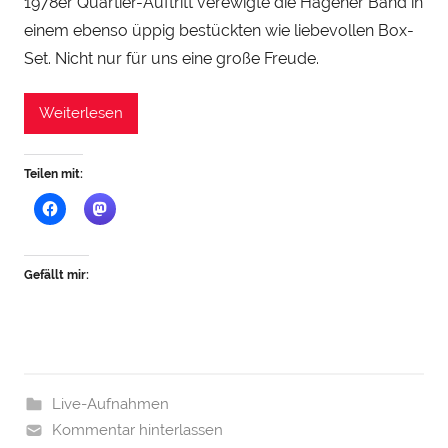
1978er Quartier-Auftritt verewigte die Hagener Band in
S
einem ebenso üppig bestückten wie liebevollen Box-
t
Set. Nicht nur für uns eine große Freude.
e
i
Weiterlesen
n
h
Teilen mit:
a
u
Gefällt mir:
Live-Aufnahmen
Kommentar hinterlassen