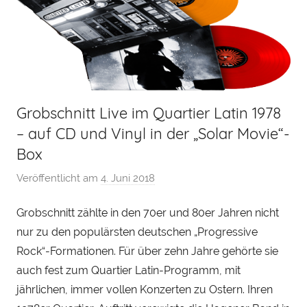
Grobschnitt Live im Quartier Latin 1978
– auf CD und Vinyl in der „Solar Movie“-
Box
Veröffentlicht am
4. Juni 2018
v
o
Grobschnitt zählte in den 70er und 80er Jahren nicht
n
nur zu den populärsten deutschen „Progressive
H
e
Rock“-Formationen. Für über zehn Jahre gehörte sie
n
auch fest zum Quartier Latin-Programm, mit
r
jährlichen, immer vollen Konzerten zu Ostern. Ihren
y