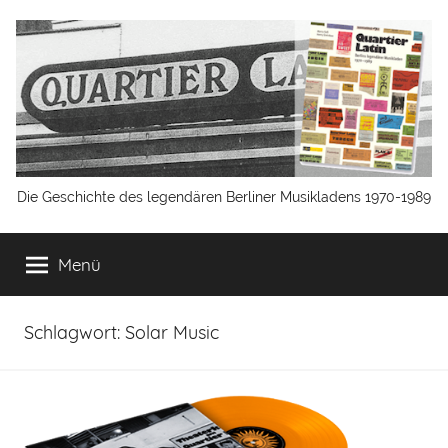
Zum
Inhalt
springen
Quartier
Die Geschichte des legendären Berliner Musikladens 1970-1989
Latin
Menü
Berlin
Schlagwort:
Solar Music