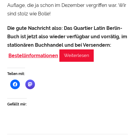
e
Auflage, die ja schon im Dezember vergriffen war. Wir
n
sind stolz wie Bolle!
r
Die gute Nachricht also: Das Quartier Latin Berlin-
y
S
Buch ist jetzt also wieder verfügbar und vorrätig, im
t
stationären Buchhandel und bei Versendern:
e
Bestellinformationen
Weiterlesen
i
n
Teilen mit:
h
a
u
Gefällt mir: