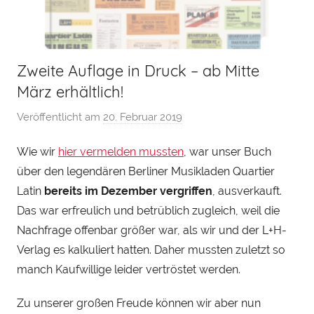
Zweite Auflage in Druck – ab Mitte
März erhältlich!
Veröffentlicht am
20. Februar 2019
v
o
Wie wir
hier vermelden mussten
, war unser Buch
n
über den legendären Berliner Musikladen Quartier
H
e
Latin
bereits im Dezember vergriffen
, ausverkauft.
n
Das war erfreulich und betrüblich zugleich, weil die
r
Nachfrage offenbar größer war, als wir und der L+H-
y
Verlag es kalkuliert hatten. Daher mussten zuletzt so
S
manch Kaufwillige leider vertröstet werden.
t
e
Zu unserer großen Freude können wir aber nun