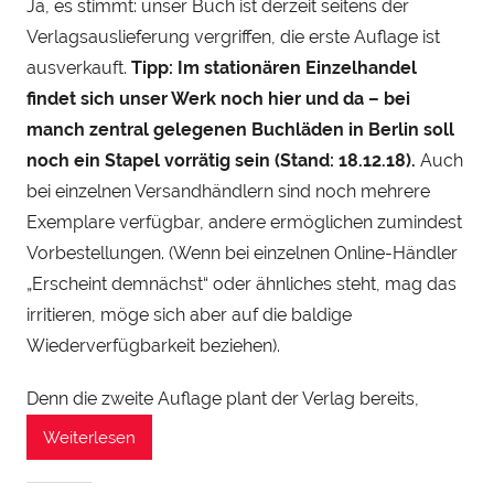
Ja, es stimmt: unser Buch ist derzeit seitens der
n
Verlagsauslieferung vergriffen, die erste Auflage ist
H
e
ausverkauft.
Tipp: Im stationären Einzelhandel
n
findet sich unser Werk noch hier und da – bei
r
manch zentral gelegenen Buchläden in Berlin soll
y
noch ein Stapel vorrätig sein (Stand: 18.12.18).
Auch
S
bei einzelnen Versandhändlern sind noch mehrere
t
Exemplare verfügbar, andere ermöglichen zumindest
e
Vorbestellungen. (Wenn bei einzelnen Online-Händler
i
„Erscheint demnächst“ oder ähnliches steht, mag das
n
irritieren, möge sich aber auf die baldige
h
Wiederverfügbarkeit beziehen).
a
u
Denn die zweite Auflage plant der Verlag bereits,
Weiterlesen