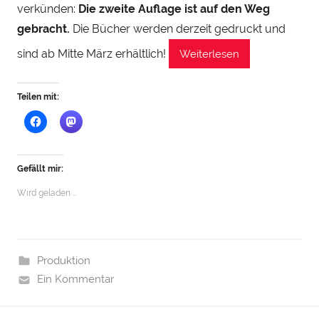
i
verkünden:
Die zweite Auflage ist auf den Weg
n
gebracht.
Die Bücher werden derzeit gedruckt und
h
sind ab Mitte März erhältlich!
Weiterlesen
a
u
Teilen mit:
Gefällt mir:
Wird geladen …
Produktion
Ein Kommentar