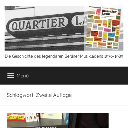
Zum
Inhalt
springen
Quartier
Die Geschichte des legendären Berliner Musikladens 1970-1989
Latin
Menü
Berlin
Schlagwort:
Zweite Auflage