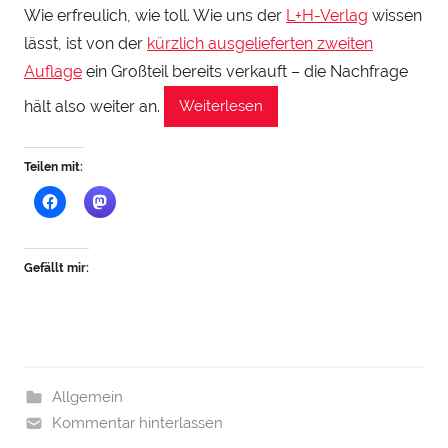
Wie erfreulich, wie toll. Wie uns der
L+H-Verlag
wissen
n
lässt, ist von der
kürzlich ausgelieferten zweiten
H
e
Auflage
ein Großteil bereits verkauft – die Nachfrage
n
hält also weiter an.
Weiterlesen
r
y
Teilen mit:
S
t
e
i
Gefällt mir:
n
h
a
u
Allgemein
Kommentar hinterlassen