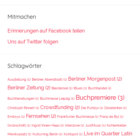
Mitmachen
Erinnerungen auf Facebook teilen
Uns auf Twitter folgen
Schlagwörter
Berliner Morgenpost
(2)
Ausstellung
(1)
Berliner Abendblatt
(1)
Berliner Zeitung
(2)
Bierdeckel
(1)
Blues
(1)
Buchhandel
(1)
Buchpremiere
(3)
Buchhandlungen
(1)
Buchmesse Leipzig
(1)
Crowdfunding
(2)
Christoph Rinnert
(1)
Die Puhdys
(1)
Dissidenten
(1)
Fernsehen
(2)
Embryo
(1)
Frankfurter Buchmesse
(1)
Franz de Byl
(1)
Grobschnitt
(1)
Ingrid Ihnen-Haas
(1)
Interzone
(1)
JustMusic
(1)
Kohlenkeller
Live im Quartier Latin
Mexikoplatz
(1)
Kulturring Berlin
(1)
Kühlspot
(1)