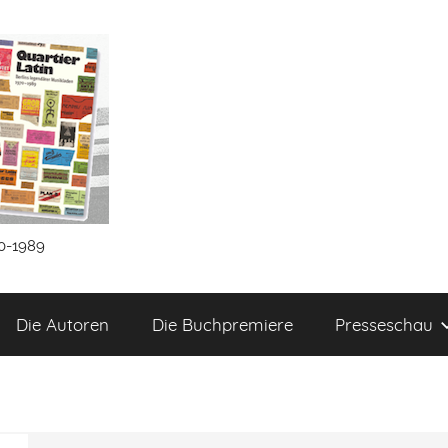
70-1989
Die Autoren
Die Buchpremiere
Presseschau