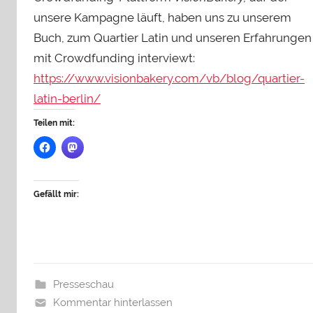
e
unsere Kampagne läuft, haben uns zu unserem
n
Buch, zum Quartier Latin und unseren Erfahrungen
r
mit Crowdfunding interviewt:
y
https://www.visionbakery.com/vb/blog/quartier-
S
latin-berlin/
t
e
Teilen mit:
i
n
h
a
Gefällt mir:
u
Presseschau
Kommentar hinterlassen