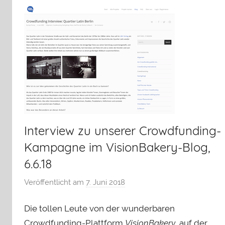
Interview zu unserer Crowdfunding-
Kampagne im VisionBakery-Blog,
6.6.18
Veröffentlicht am
7. Juni 2018
v
o
Die tollen Leute von der wunderbaren
n
H
Crowdfunding-Plattform
VisionBakery,
auf der