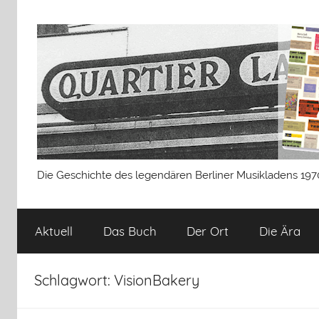
Zum
Inhalt
springen
Quartier
Die Geschichte des legendären Berliner Musikladens 19
Latin
Aktuell
Das Buch
Der Ort
Die Ära
Berlin
Schlagwort:
VisionBakery