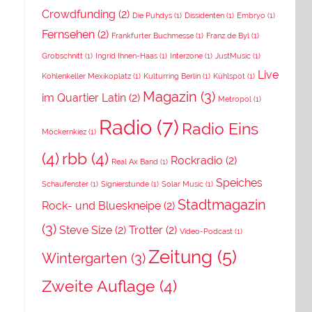
Crowdfunding
(2)
Die Puhdys
(1)
Dissidenten
(1)
Embryo
(1)
Fernsehen
(2)
Frankfurter Buchmesse
(1)
Franz de Byl
(1)
Grobschnitt
(1)
Ingrid Ihnen-Haas
(1)
Interzone
(1)
JustMusic
(1)
Live
Kohlenkeller Mexikoplatz
(1)
Kulturring Berlin
(1)
Kühlspot
(1)
Magazin
(3)
im Quartier Latin
(2)
Metropol
(1)
Radio
(7)
Radio Eins
Möckernkiez
(1)
(4)
rbb
(4)
Rockradio
(2)
Real Ax Band
(1)
Speiches
Schaufenster
(1)
Signierstunde
(1)
Solar Music
(1)
Stadtmagazin
Rock- und Blueskneipe
(2)
(3)
Steve Size
(2)
Trotter
(2)
Video-Podcast
(1)
Zeitung
(5)
Wintergarten
(3)
Zweite Auflage
(4)