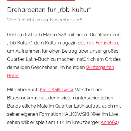
Dreharbeiten für „rbb Kultur“
Veröffentlicht am
29. November 2018
v
o
Gestern traf sich Marco Saß mit einem Drehteam von
n
„rbb Kultur“, dem Kulturmagazin des
rbb Fernsehen
,
H
e
um Aufnahmen für einen Beitrag über unser großes
n
Quartier Latin-Buch zu machen, natürlich am Ort des
r
damaligen Geschehens, im heutigen
Wintergarten
y
Berlin
S
t
Mit dabei auch
Kalle Kalkowski
, Westberliner
e
Bluesrockmusiker, der in vielen unterschiedlichen
i
Bands etliche Male im Quartier Latin auftrat, auch mit
n
seiner eigenen Formation KALKOWSKI (Wer ihn Live
h
sehen will: er spielt am 1.12. im Kreuzberger
Anno64
).
a