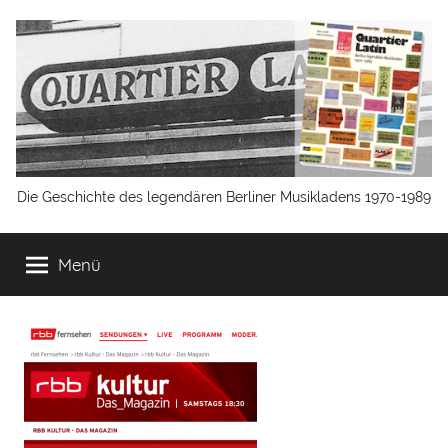
Zum
Inhalt
springen
Quartier
Die Geschichte des legendären Berliner Musikladens 1970-1989
Latin
Menü
Berlin