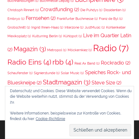
Buchhandlungen
(1)
Buchmesse Leipzig
(1)
Crowdfunding
(2)
Christoph Rinnert
(1)
Die Puhdys
(1)
Dissidenten
(1)
Fernsehen
(2)
Embryo
(1)
Frankfurter Buchmesse
(1)
Franz de Byl
(1)
Grobschnitt
(1)
Ingrid Ihnen-Haas
(1)
Interzone
(1)
JustMusic
(1)
Kohlenkeller
Live im Quartier Latin
Mexikoplatz
(1)
Kulturring Berlin
(1)
Kühlspot
(1)
Radio
(7)
Magazin
(3)
(2)
Metropol
(1)
Möckernkiez
(1)
Radio Eins
(4)
rbb
(4)
Rockradio
(2)
Real Ax Band
(1)
Speiches Rock- und
Schaufenster
(1)
Signierstunde
(1)
Solar Music
(1)
Stadtmagazin
(3)
Blueskneipe
(2)
Steve Size
(2)
Datenschutz und Cookies: Diese Website verwendet Cookies. Wenn du
Wintergarten
(3)
Trotter
(2)
Video-Podcast
(1)
die Website weiterhin nutzt, stimmst du der Verwendung von Cookies
zu.
Zeitung
(5)
Zweite Auflage
(4)
Weitere Informationen, beispielsweise zur Kontrolle von Cookies,
findest du hier:
Cookie-Richtlinie
Erstellt mit
WordPress
und
Donovan
.