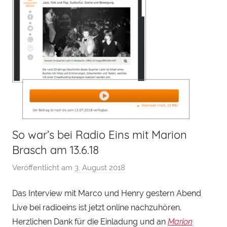
So war’s bei Radio Eins mit Marion
Brasch am 13.6.18
Veröffentlicht am
3. August 2018
v
o
Das Interview mit Marco und Henry gestern Abend
n
Live bei radioeins ist jetzt online nachzuhören.
H
e
Herzlichen Dank für die Einladung und an
Marion