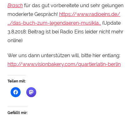
n
Brasch
für das gut vorbereitete und sehr gelungen
r
moderierte Gespräch!
https://www.radioeins.de/
y
…/das-buch-zum-legendaeren-musikla…
(Update
S
3.8.2018: Beitrag ist bei Radio Eins leider nicht mehr
t
online)
e
i
Wer uns dann unterstützen will, bitte hier entlang:
n
http://www.visionbakery.com/quartierlatin-berlin
h
a
Teilen mit:
u
Gefällt mir: