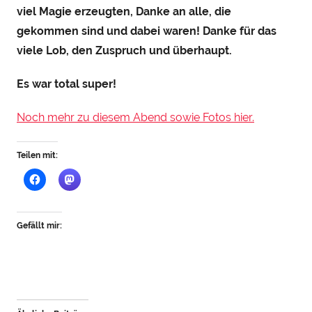
viel Magie erzeugten, Danke an alle, die
t
gekommen sind und dabei waren! Danke für das
e
viele Lob, den Zuspruch und überhaupt.
i
n
Es war total super!
h
a
Noch mehr zu diesem Abend sowie Fotos hier.
u
Teilen mit:
Gefällt mir: