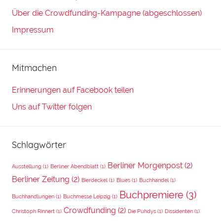
Über die Crowdfunding-Kampagne (abgeschlossen)
Impressum
Mitmachen
Erinnerungen auf Facebook teilen
Uns auf Twitter folgen
Schlagwörter
Berliner Morgenpost
(2)
Ausstellung
(1)
Berliner Abendblatt
(1)
Berliner Zeitung
(2)
Bierdeckel
(1)
Blues
(1)
Buchhandel
(1)
Buchpremiere
(3)
Buchhandlungen
(1)
Buchmesse Leipzig
(1)
Crowdfunding
(2)
Christoph Rinnert
(1)
Die Puhdys
(1)
Dissidenten
(1)