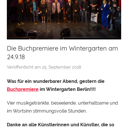
Die Buchpremiere im Wintergarten am
24.9.18
Veröffentlicht am
25. September 2018
v
o
Was für ein wunderbarer Abend, gestern die
n
Buchpremiere
im Wintergarten Berlin!!!!
H
e
Vier musikgetränkte, beseelende, unterhaltsame und
n
im Wortsinn stimmungsvolle Stunden.
r
y
Danke an alle Künstlerinnen und Künstler, die so
S