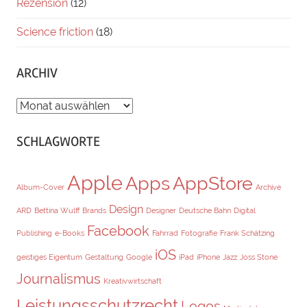
Rezension
(12)
Science friction
(18)
ARCHIV
ARCHIV
SCHLAGWORTE
Apple
Apps
AppStore
Album-Cover
Archive
Design
ARD
Bettina Wulff
Brands
Designer
Deutsche Bahn
Digital
Facebook
Publishing
e-Books
Fahrrad
Fotografie
Frank Schätzing
iOS
geistiges Eigentum
Gestaltung
Google
iPad
iPhone
Jazz
Joss Stone
Journalismus
Kreativwirtschaft
Leistungsschutzrecht
Logos