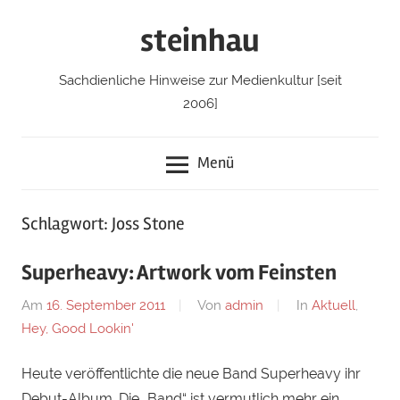
Zum
steinhau
Inhalt
springen
Sachdienliche Hinweise zur Medienkultur [seit
2006]
Menü
Schlagwort: Joss Stone
Superheavy: Artwork vom Feinsten
Am
16. September 2011
Von
admin
In
Aktuell
,
Hey, Good Lookin'
Heute veröffentlichte die neue Band Superheavy ihr
Debut-Album. Die „Band“ ist vermutlich mehr ein