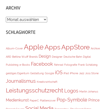
ARCHIV
ARCHIV
SCHLAGWORTE
Apple
Apps
AppStore
Album-Cover
Archive
Design
ARD
Bettina Wulff
Brands
Designer
Deutsche Bahn
Digital
Facebook
Publishing
e-Books
Fahrrad
Fotografie
Frank Schätzing
iOS
geistiges Eigentum
Gestaltung
Google
iPad
iPhone
Jazz
Joss Stone
Journalismus
Kreativwirtschaft
Leistungsschutzrecht
Logos
Martin Johanus
Pop-Symbole
Medienkunst
Prince
PaperC
Plattencover
Social Media