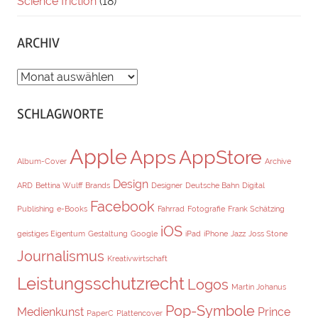
Science friction
(18)
ARCHIV
ARCHIV
SCHLAGWORTE
Apple
Apps
AppStore
Album-Cover
Archive
Design
ARD
Bettina Wulff
Brands
Designer
Deutsche Bahn
Digital
Facebook
Publishing
e-Books
Fahrrad
Fotografie
Frank Schätzing
iOS
geistiges Eigentum
Gestaltung
Google
iPad
iPhone
Jazz
Joss Stone
Journalismus
Kreativwirtschaft
Leistungsschutzrecht
Logos
Martin Johanus
Pop-Symbole
Medienkunst
Prince
PaperC
Plattencover