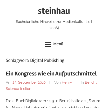
Zum
steinhau
Inhalt
springen
Sachdienliche Hinweise zur Medienkultur [seit
2006]
Menü
Schlagwort: Digital Publishing
Ein Kongress wie ein Aufputschmittel
Am
23. September 2010
Von
Henry
In
Bericht
,
Science friction
Die 2. BuchDigitale (am 14.9. in Berlin) hatte als „Forum
für Neues Publizieren“ offenbar gar nicht erst vor, der