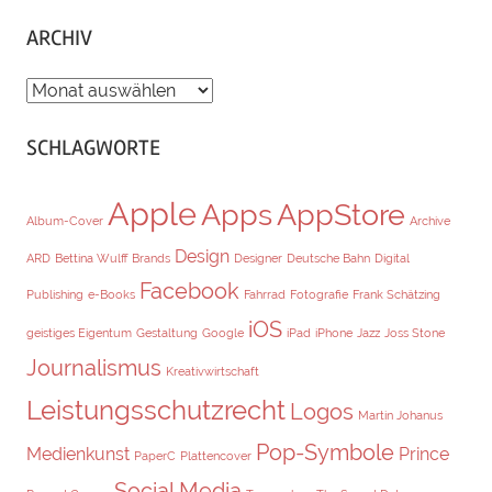
ARCHIV
ARCHIV
SCHLAGWORTE
Apple
Apps
AppStore
Album-Cover
Archive
Design
ARD
Bettina Wulff
Brands
Designer
Deutsche Bahn
Digital
Facebook
Publishing
e-Books
Fahrrad
Fotografie
Frank Schätzing
iOS
geistiges Eigentum
Gestaltung
Google
iPad
iPhone
Jazz
Joss Stone
Journalismus
Kreativwirtschaft
Leistungsschutzrecht
Logos
Martin Johanus
Pop-Symbole
Medienkunst
Prince
PaperC
Plattencover
Social Media