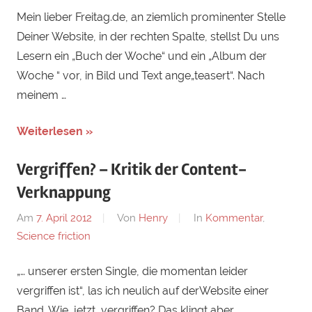
Mein lieber Freitag.de, an ziemlich prominenter Stelle
Deiner Website, in der rechten Spalte, stellst Du uns
Lesern ein „Buch der Woche“ und ein „Album der
Woche “ vor, in Bild und Text ange„teasert“. Nach
meinem …
Weiterlesen »
Vergriffen? – Kritik der Content-
Verknappung
Am
7. April 2012
Von
Henry
In
Kommentar
,
Science friction
„… unserer ersten Single, die momentan leider
vergriffen ist“, las ich neulich auf derWebsite einer
Band. Wie, jetzt, vergriffen? Das klingt aber