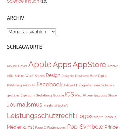
Science friction
(18)
ARCHIV
ARCHIV
SCHLAGWORTE
Apple
Apps
AppStore
Album-Cover
Archive
Design
ARD
Bettina Wulff
Brands
Designer
Deutsche Bahn
Digital
Facebook
Publishing
e-Books
Fahrrad
Fotografie
Frank Schätzing
iOS
geistiges Eigentum
Gestaltung
Google
iPad
iPhone
Jazz
Joss Stone
Journalismus
Kreativwirtschaft
Leistungsschutzrecht
Logos
Martin Johanus
Pop-Symbole
Medienkunst
Prince
PaperC
Plattencover