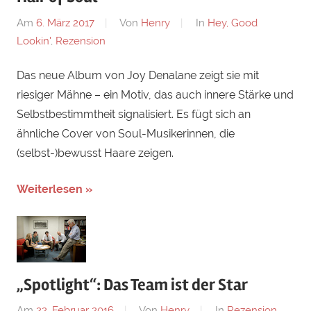
Am
6. März 2017
Von
Henry
In
Hey, Good
Lookin'
,
Rezension
Das neue Album von Joy Denalane zeigt sie mit
riesiger Mähne – ein Motiv, das auch innere Stärke und
Selbstbestimmtheit signalisiert. Es fügt sich an
ähnliche Cover von Soul-Musikerinnen, die
(selbst-)bewusst Haare zeigen.
Weiterlesen »
„Spotlight“: Das Team ist der Star
Am
22. Februar 2016
Von
Henry
In
Rezension