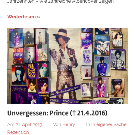
Jahrzehnten – wie zahlreiche Albencover zeigen.
Weiterlesen »
Unvergessen: Prince († 21.4.2016)
Am
21. April 2019
Von
Henry
In
In eigener Sache
,
Rezension