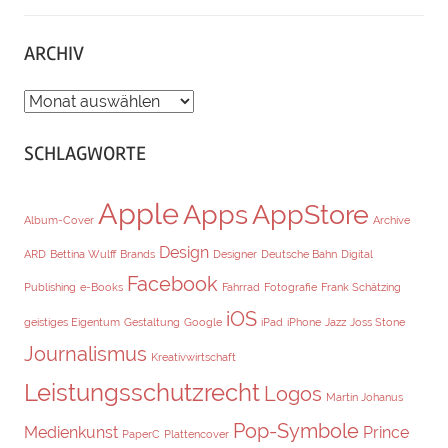
ARCHIV
ARCHIV
SCHLAGWORTE
Apple
Apps
AppStore
Album-Cover
Archive
Design
ARD
Bettina Wulff
Brands
Designer
Deutsche Bahn
Digital
Facebook
Publishing
e-Books
Fahrrad
Fotografie
Frank Schätzing
iOS
geistiges Eigentum
Gestaltung
Google
iPad
iPhone
Jazz
Joss Stone
Journalismus
Kreativwirtschaft
Leistungsschutzrecht
Logos
Martin Johanus
Pop-Symbole
Medienkunst
Prince
PaperC
Plattencover