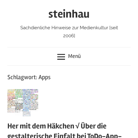
Zum
steinhau
Inhalt
springen
Sachdienliche Hinweise zur Medienkultur [seit
2006]
Menü
Schlagwort: Apps
Her mit dem Häkchen √ Über die
gestalterische Einfalt bei ToDo-App-