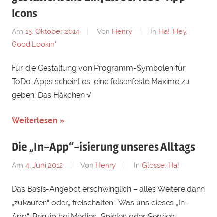
Icons
Am
15. Oktober 2014
Von
Henry
In
Ha!
,
Hey,
Good Lookin'
Für die Gestaltung von Programm-Symbolen für
ToDo-Apps scheint es eine felsenfeste Maxime zu
geben: Das Häkchen √
Weiterlesen »
Die „In-App“-isierung unseres Alltags
Am
4. Juni 2012
Von
Henry
In
Glosse
,
Ha!
Das Basis-Angebot erschwinglich – alles Weitere dann
„zukaufen“ oder„ freischalten“. Was uns dieses „In-
App“-Prinzip bei Medien, Spielen oder Service-