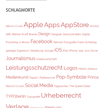
SCHLAGWORTE
Apple
Apps
AppStore
Album-Cover
Archive
Design
ARD
Bettina Wulff
Brands
Designer
Deutsche Bahn
Digital
Facebook
Publishing
e-Books
Fahrrad
Fotografie
Frank Schätzing
iOS
geistiges Eigentum
Gestaltung
Google
iPad
iPhone
Jazz
Joss Stone
Journalismus
Kreativwirtschaft
Leistungsschutzrecht
Logos
Martin Johanus
Pop-Symbole
Medienkunst
Prince
PaperC
Plattencover
Social Media
Record Covers
Tagesschau
The Speed Dates
Urheberrecht
TYPOberlin
Typografie
Verlage
Werbung