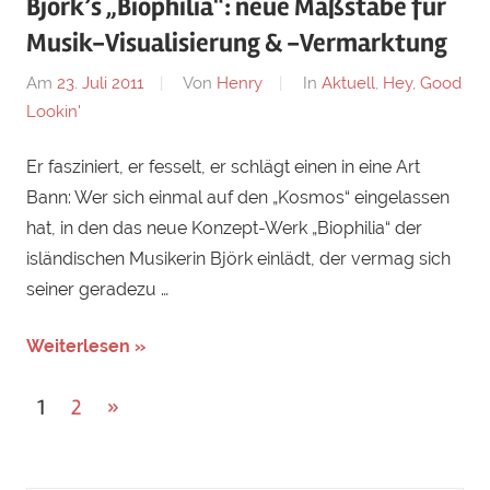
Björk’s „Biophilia“: neue Maßstäbe für
Musik-Visualisierung & -Vermarktung
Am
23. Juli 2011
Von
Henry
In
Aktuell
,
Hey, Good
Lookin'
Er fasziniert, er fesselt, er schlägt einen in eine Art
Bann: Wer sich einmal auf den „Kosmos“ eingelassen
hat, in den das neue Konzept-Werk „Biophilia“ der
isländischen Musikerin Björk einlädt, der vermag sich
seiner geradezu …
Weiterlesen »
Beitragsnavigation
Weitere
1
2
»
Beiträge