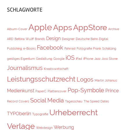
SCHLAGWORTE
Apple
Apps
AppStore
Album-Cover
Archive
Design
ARD
Bettina Wulff
Brands
Designer
Deutsche Bahn
Digital
Facebook
Publishing
e-Books
Fahrrad
Fotografie
Frank Schätzing
iOS
geistiges Eigentum
Gestaltung
Google
iPad
iPhone
Jazz
Joss Stone
Journalismus
Kreativwirtschaft
Leistungsschutzrecht
Logos
Martin Johanus
Pop-Symbole
Medienkunst
Prince
PaperC
Plattencover
Social Media
Record Covers
Tagesschau
The Speed Dates
Urheberrecht
TYPOberlin
Typografie
Verlage
Werbung
Webdesign