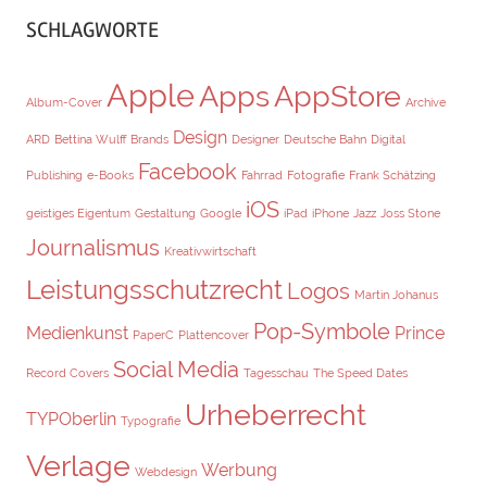
SCHLAGWORTE
Apple
Apps
AppStore
Album-Cover
Archive
Design
ARD
Bettina Wulff
Brands
Designer
Deutsche Bahn
Digital
Facebook
Publishing
e-Books
Fahrrad
Fotografie
Frank Schätzing
iOS
geistiges Eigentum
Gestaltung
Google
iPad
iPhone
Jazz
Joss Stone
Journalismus
Kreativwirtschaft
Leistungsschutzrecht
Logos
Martin Johanus
Pop-Symbole
Medienkunst
Prince
PaperC
Plattencover
Social Media
Record Covers
Tagesschau
The Speed Dates
Urheberrecht
TYPOberlin
Typografie
Verlage
Werbung
Webdesign