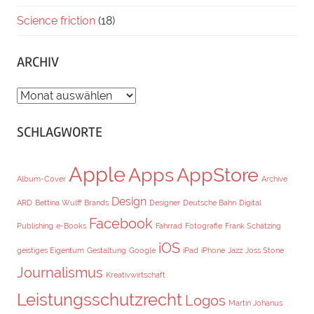
Science friction
(18)
ARCHIV
ARCHIV
SCHLAGWORTE
Apple
Apps
AppStore
Album-Cover
Archive
Design
ARD
Bettina Wulff
Brands
Designer
Deutsche Bahn
Digital
Facebook
Publishing
e-Books
Fahrrad
Fotografie
Frank Schätzing
iOS
geistiges Eigentum
Gestaltung
Google
iPad
iPhone
Jazz
Joss Stone
Journalismus
Kreativwirtschaft
Leistungsschutzrecht
Logos
Martin Johanus