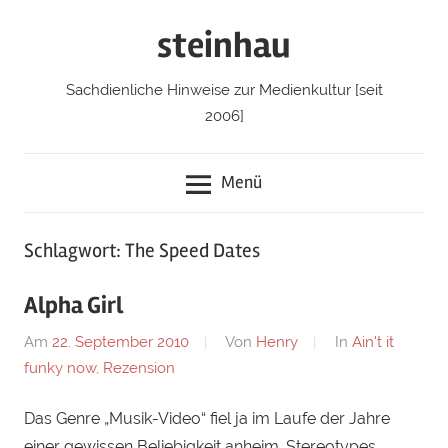
Zum
steinhau
Inhalt
springen
Sachdienliche Hinweise zur Medienkultur [seit
2006]
Menü
Schlagwort: The Speed Dates
Alpha Girl
Am
22. September 2010
Von
Henry
In
Ain't it
funky now
,
Rezension
Das Genre „Musik-Video“ fiel ja im Laufe der Jahre
einer gewissen Beliebigkeit anheim. Stereotypes