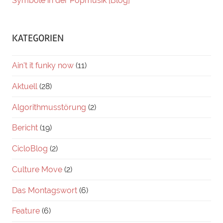
Symbole in der Popmusik [Blog]
KATEGORIEN
Ain't it funky now
(11)
Aktuell
(28)
Algorithmusstörung
(2)
Bericht
(19)
CicloBlog
(2)
Culture Move
(2)
Das Montagswort
(6)
Feature
(6)