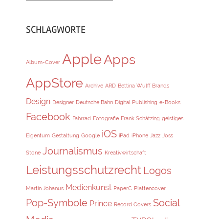
SCHLAGWORTE
Apple
Apps
Album-Cover
AppStore
Archive
ARD
Bettina Wulff
Brands
Design
Designer
Deutsche Bahn
Digital Publishing
e-Books
Facebook
Fahrrad
Fotografie
Frank Schätzing
geistiges
iOS
Eigentum
Gestaltung
Google
iPad
iPhone
Jazz
Joss
Journalismus
Stone
Kreativwirtschaft
Leistungsschutzrecht
Logos
Medienkunst
Martin Johanus
PaperC
Plattencover
Pop-Symbole
Social
Prince
Record Covers