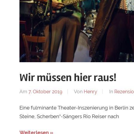
Wir müssen hier raus!
Am
7. Oktober 2019
Von
Henry
In
Rezensi
Eine fulminante Theater-Inszenierung in Berlin 
Steine, Scherben“-Sängers Rio Reiser nach
Weiterlesen »