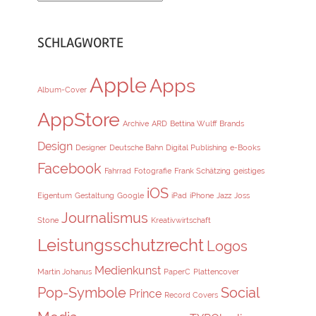
SCHLAGWORTE
Apple
Apps
Album-Cover
AppStore
Archive
ARD
Bettina Wulff
Brands
Design
Designer
Deutsche Bahn
Digital Publishing
e-Books
Facebook
Fahrrad
Fotografie
Frank Schätzing
geistiges
iOS
Eigentum
Gestaltung
Google
iPad
iPhone
Jazz
Joss
Journalismus
Stone
Kreativwirtschaft
Leistungsschutzrecht
Logos
Medienkunst
Martin Johanus
PaperC
Plattencover
Pop-Symbole
Social
Prince
Record Covers