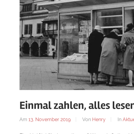
Einmal zahlen, alles lese
Am
13. November 2019
Von
Henry
In
Aktue