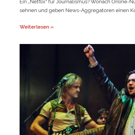
Ein „Netflix“ für Journalismus? Wonach Online-Nu
sehnen und geben News-Aggregatoren einen Kor
Weiterlesen »