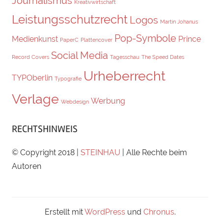
Journalismus
Kreativwirtschaft
Leistungsschutzrecht
Logos
Martin Johanus
Pop-Symbole
Medienkunst
Prince
PaperC
Plattencover
Social Media
Record Covers
Tagesschau
The Speed Dates
Urheberrecht
TYPOberlin
Typografie
Verlage
Werbung
Webdesign
RECHTSHINWEIS
© Copyright 2018 |
STEINHAU
| Alle Rechte beim
Autoren
Erstellt mit
WordPress
und
Chronus
.