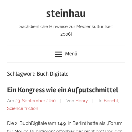
Zum
steinhau
Inhalt
springen
Sachdienliche Hinweise zur Medienkultur [seit
2006]
Menü
Schlagwort: Buch Digitale
Ein Kongress wie ein Aufputschmittel
Am
23. September 2010
Von
Henry
In
Bericht
,
Science friction
Die 2. BuchDigitale (am 14.9. in Berlin) hatte als „Forum
für Neues Publizieren“ offenbar gar nicht erst vor, der