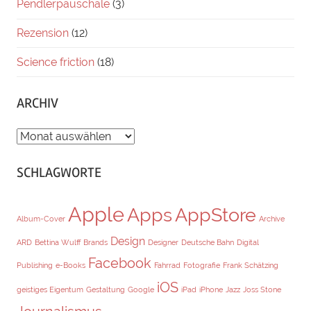
Pendlerpauschale
(3)
Rezension
(12)
Science friction
(18)
ARCHIV
ARCHIV
SCHLAGWORTE
Apple
Apps
AppStore
Album-Cover
Archive
Design
ARD
Bettina Wulff
Brands
Designer
Deutsche Bahn
Digital
Facebook
Publishing
e-Books
Fahrrad
Fotografie
Frank Schätzing
iOS
geistiges Eigentum
Gestaltung
Google
iPad
iPhone
Jazz
Joss Stone