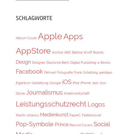
SCHLAGWORTE
Apple
Apps
Album-Cover
AppStore
Archive
ARD
Bettina Wulff
Brands
Design
Designer
Deutsche Bahn
Digital Publishing
e-Books
Facebook
Fahrrad
Fotografie
Frank Schätzing
geistiges
iOS
Eigentum
Gestaltung
Google
iPad
iPhone
Jazz
Joss
Journalismus
Stone
Kreativwirtschaft
Leistungsschutzrecht
Logos
Medienkunst
Martin Johanus
PaperC
Plattencover
Pop-Symbole
Social
Prince
Record Covers