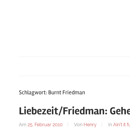
Zum
Inhalt
springen
Schlagwort: Burnt Friedman
Liebezeit/Friedman: Geh
Am
25. Februar 2010
Von
Henry
In
Ain't it