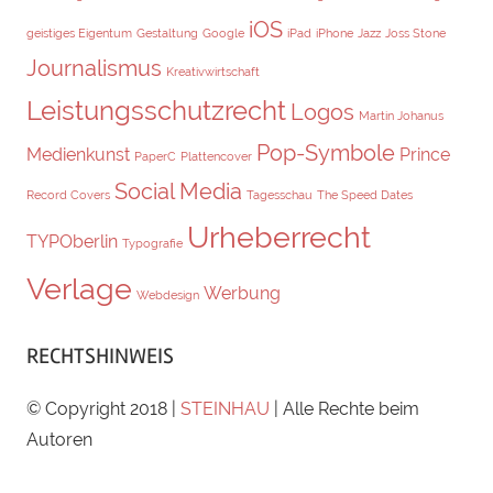
iOS
geistiges Eigentum
Gestaltung
Google
iPad
iPhone
Jazz
Joss Stone
Journalismus
Kreativwirtschaft
Leistungsschutzrecht
Logos
Martin Johanus
Pop-Symbole
Medienkunst
Prince
PaperC
Plattencover
Social Media
Record Covers
Tagesschau
The Speed Dates
Urheberrecht
TYPOberlin
Typografie
Verlage
Werbung
Webdesign
RECHTSHINWEIS
© Copyright 2018 |
STEINHAU
| Alle Rechte beim
Autoren