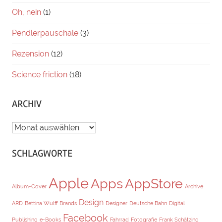
Oh, nein
(1)
Pendlerpauschale
(3)
Rezension
(12)
Science friction
(18)
ARCHIV
ARCHIV
SCHLAGWORTE
Apple
Apps
AppStore
Album-Cover
Archive
Design
ARD
Bettina Wulff
Brands
Designer
Deutsche Bahn
Digital
Facebook
Publishing
e-Books
Fahrrad
Fotografie
Frank Schätzing