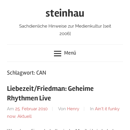
Zum
steinhau
Inhalt
springen
Sachdienliche Hinweise zur Medienkultur [seit
2006]
Menü
Schlagwort: CAN
Liebezeit/Friedman: Geheime
Rhythmen Live
Am
25. Februar 2010
Von
Henry
In
Ain't it funky
now
,
Aktuell