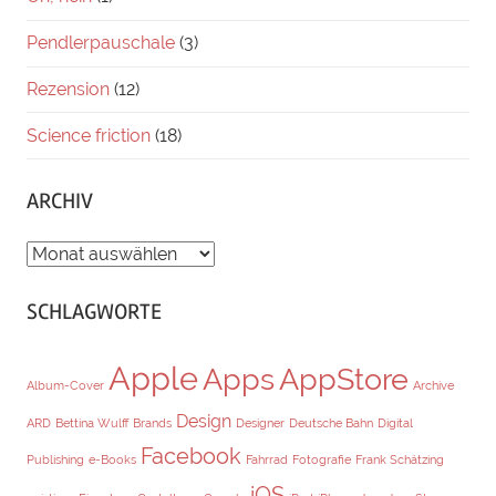
Pendlerpauschale
(3)
Rezension
(12)
Science friction
(18)
ARCHIV
ARCHIV
SCHLAGWORTE
Apple
Apps
AppStore
Album-Cover
Archive
Design
ARD
Bettina Wulff
Brands
Designer
Deutsche Bahn
Digital
Facebook
Publishing
e-Books
Fahrrad
Fotografie
Frank Schätzing
iOS