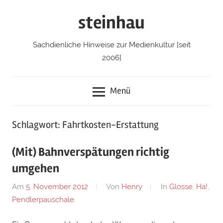
Zum
steinhau
Inhalt
springen
Sachdienliche Hinweise zur Medienkultur [seit
2006]
Menü
Schlagwort: Fahrtkosten-Erstattung
(Mit) Bahnverspätungen richtig
umgehen
Am
5. November 2012
Von
Henry
In
Glosse
,
Ha!
,
Pendlerpauschale