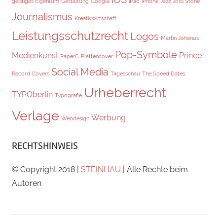
geistiges Eigentum
Gestaltung
Google
iPad
iPhone
Jazz
Joss Stone
Journalismus
Kreativwirtschaft
Leistungsschutzrecht
Logos
Martin Johanus
Pop-Symbole
Medienkunst
Prince
PaperC
Plattencover
Social Media
Record Covers
Tagesschau
The Speed Dates
Urheberrecht
TYPOberlin
Typografie
Verlage
Werbung
Webdesign
RECHTSHINWEIS
© Copyright 2018 |
STEINHAU
| Alle Rechte beim
Autoren