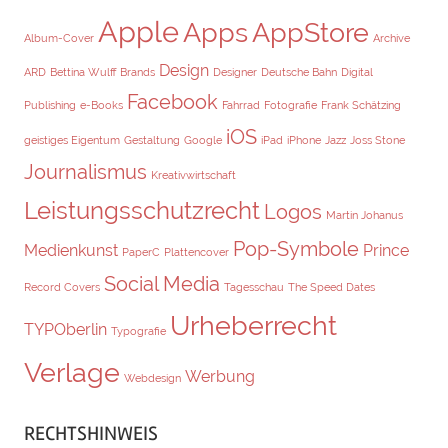
Apple
Apps
AppStore
Album-Cover
Archive
Design
ARD
Bettina Wulff
Brands
Designer
Deutsche Bahn
Digital
Facebook
Publishing
e-Books
Fahrrad
Fotografie
Frank Schätzing
iOS
geistiges Eigentum
Gestaltung
Google
iPad
iPhone
Jazz
Joss Stone
Journalismus
Kreativwirtschaft
Leistungsschutzrecht
Logos
Martin Johanus
Pop-Symbole
Medienkunst
Prince
PaperC
Plattencover
Social Media
Record Covers
Tagesschau
The Speed Dates
Urheberrecht
TYPOberlin
Typografie
Verlage
Werbung
Webdesign
RECHTSHINWEIS