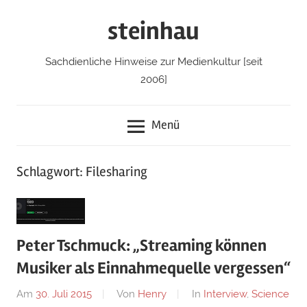
Zum
steinhau
Inhalt
springen
Sachdienliche Hinweise zur Medienkultur [seit
2006]
Menü
Schlagwort: Filesharing
Peter Tschmuck: „Streaming können
Musiker als Einnahmequelle vergessen“
Am
30. Juli 2015
Von
Henry
In
Interview
,
Science