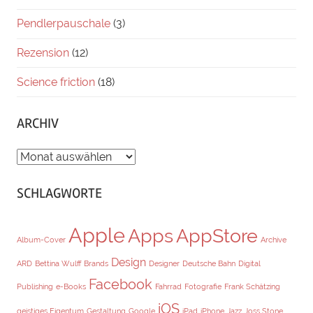
Pendlerpauschale
(3)
Rezension
(12)
Science friction
(18)
ARCHIV
ARCHIV
SCHLAGWORTE
Apple
Apps
AppStore
Album-Cover
Archive
Design
ARD
Bettina Wulff
Brands
Designer
Deutsche Bahn
Digital
Facebook
Publishing
e-Books
Fahrrad
Fotografie
Frank Schätzing
iOS
geistiges Eigentum
Gestaltung
Google
iPad
iPhone
Jazz
Joss Stone