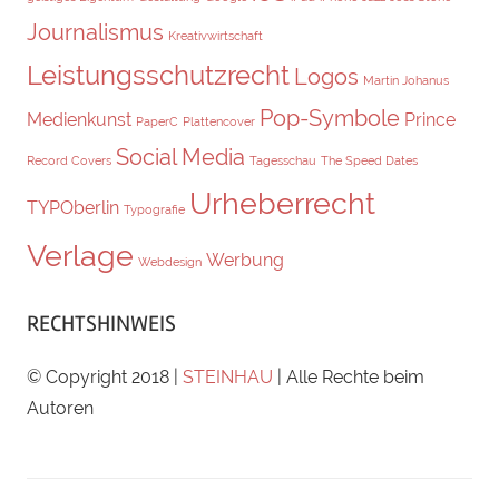
Journalismus
Kreativwirtschaft
Leistungsschutzrecht
Logos
Martin Johanus
Pop-Symbole
Medienkunst
Prince
PaperC
Plattencover
Social Media
Record Covers
Tagesschau
The Speed Dates
Urheberrecht
TYPOberlin
Typografie
Verlage
Werbung
Webdesign
RECHTSHINWEIS
© Copyright 2018 |
STEINHAU
| Alle Rechte beim
Autoren