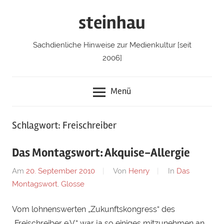
Zum
steinhau
Inhalt
springen
Sachdienliche Hinweise zur Medienkultur [seit
2006]
Menü
Schlagwort: Freischreiber
Das Montagswort: Akquise-Allergie
Am
20. September 2010
Von
Henry
In
Das
Montagswort
,
Glosse
Vom lohnenswerten „Zukunftskongress“ des
„Freischreiber e.V.“ war ja so einiges mitzunehmen an