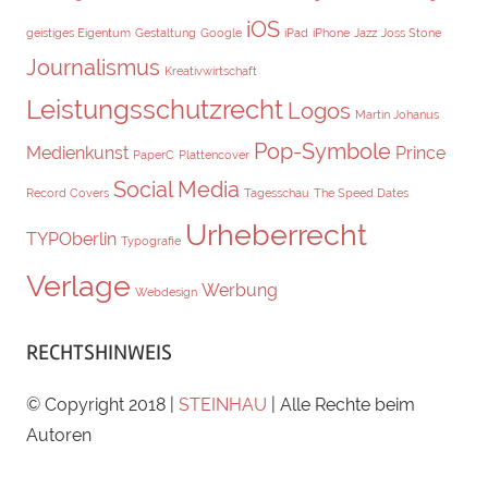
iOS
geistiges Eigentum
Gestaltung
Google
iPad
iPhone
Jazz
Joss Stone
Journalismus
Kreativwirtschaft
Leistungsschutzrecht
Logos
Martin Johanus
Pop-Symbole
Medienkunst
Prince
PaperC
Plattencover
Social Media
Record Covers
Tagesschau
The Speed Dates
Urheberrecht
TYPOberlin
Typografie
Verlage
Werbung
Webdesign
RECHTSHINWEIS
© Copyright 2018 |
STEINHAU
| Alle Rechte beim
Autoren