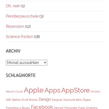
Oh, nein
(1)
Pendlerpauschale
(3)
Rezension
(12)
Science friction
(18)
ARCHIV
ARCHIV
SCHLAGWORTE
Apple
Apps
AppStore
Album-Cover
Archive
Design
ARD
Bettina Wulff
Brands
Designer
Deutsche Bahn
Digital
Facebook
Publishing
e-Books
Fahrrad
Fotografie
Frank Schätzing