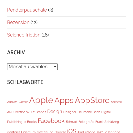
Pendlerpauschale
(3)
Rezension
(12)
Science friction
(18)
ARCHIV
ARCHIV
SCHLAGWORTE
Apple
Apps
AppStore
Album-Cover
Archive
Design
ARD
Bettina Wulff
Brands
Designer
Deutsche Bahn
Digital
Facebook
Publishing
e-Books
Fahrrad
Fotografie
Frank Schätzing
iOS
geistiges Eigentum
Gestaltung
Google
iPad
iPhone
Jazz
Joss Stone