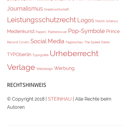
Journalismus
Kreativwirtschaft
Leistungsschutzrecht
Logos
Martin Johanus
Pop-Symbole
Medienkunst
Prince
PaperC
Plattencover
Social Media
Record Covers
Tagesschau
The Speed Dates
Urheberrecht
TYPOberlin
Typografie
Verlage
Werbung
Webdesign
RECHTSHINWEIS
© Copyright 2018 |
STEINHAU
| Alle Rechte beim
Autoren