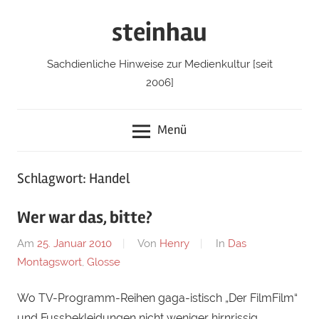
Zum
steinhau
Inhalt
springen
Sachdienliche Hinweise zur Medienkultur [seit
2006]
Menü
Schlagwort: Handel
Wer war das, bitte?
Am
25. Januar 2010
Von
Henry
In
Das
Montagswort
,
Glosse
Wo TV-Programm-Reihen gaga-istisch „Der FilmFilm“
und Fussbekleidungen nicht weniger hirnrissig