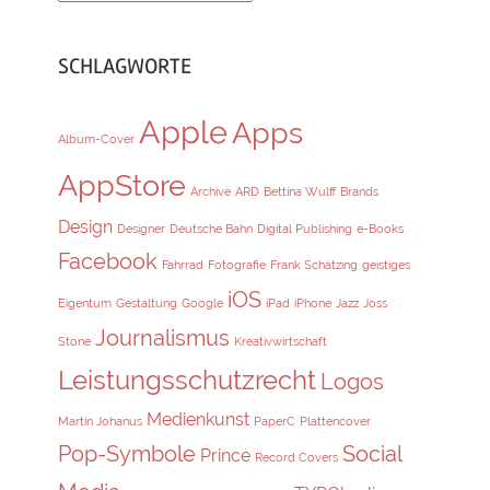
SCHLAGWORTE
Apple
Apps
Album-Cover
AppStore
Archive
ARD
Bettina Wulff
Brands
Design
Designer
Deutsche Bahn
Digital Publishing
e-Books
Facebook
Fahrrad
Fotografie
Frank Schätzing
geistiges
iOS
Eigentum
Gestaltung
Google
iPad
iPhone
Jazz
Joss
Journalismus
Stone
Kreativwirtschaft
Leistungsschutzrecht
Logos
Medienkunst
Martin Johanus
PaperC
Plattencover
Pop-Symbole
Social
Prince
Record Covers