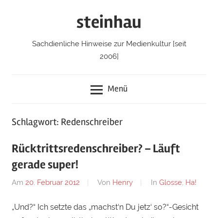
Zum
steinhau
Inhalt
springen
Sachdienliche Hinweise zur Medienkultur [seit
2006]
Menü
Schlagwort: Redenschreiber
Rücktrittsredenschreiber? – Läuft
gerade super!
Am
20. Februar 2012
Von
Henry
In
Glosse
,
Ha!
„Und?“ Ich setzte das „machst‘n Du jetz‘ so?“-Gesicht