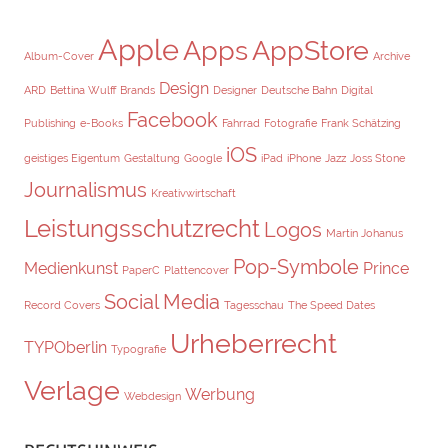
Apple
Apps
AppStore
Album-Cover
Archive
Design
ARD
Bettina Wulff
Brands
Designer
Deutsche Bahn
Digital
Facebook
Publishing
e-Books
Fahrrad
Fotografie
Frank Schätzing
iOS
geistiges Eigentum
Gestaltung
Google
iPad
iPhone
Jazz
Joss Stone
Journalismus
Kreativwirtschaft
Leistungsschutzrecht
Logos
Martin Johanus
Pop-Symbole
Medienkunst
Prince
PaperC
Plattencover
Social Media
Record Covers
Tagesschau
The Speed Dates
Urheberrecht
TYPOberlin
Typografie
Verlage
Werbung
Webdesign