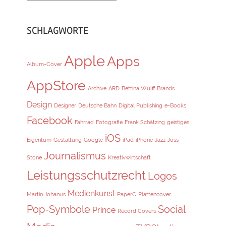
SCHLAGWORTE
Apple
Apps
Album-Cover
AppStore
Archive
ARD
Bettina Wulff
Brands
Design
Designer
Deutsche Bahn
Digital Publishing
e-Books
Facebook
Fahrrad
Fotografie
Frank Schätzing
geistiges
iOS
Eigentum
Gestaltung
Google
iPad
iPhone
Jazz
Joss
Journalismus
Stone
Kreativwirtschaft
Leistungsschutzrecht
Logos
Medienkunst
Martin Johanus
PaperC
Plattencover
Pop-Symbole
Social
Prince
Record Covers