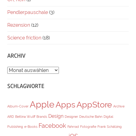
Pendlerpauschale
(3)
Rezension
(12)
Science friction
(18)
ARCHIV
ARCHIV
SCHLAGWORTE
Apple
Apps
AppStore
Album-Cover
Archive
Design
ARD
Bettina Wulff
Brands
Designer
Deutsche Bahn
Digital
Facebook
Publishing
e-Books
Fahrrad
Fotografie
Frank Schätzing