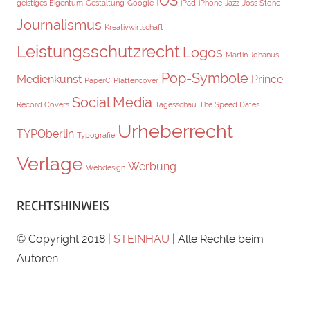
iOS
geistiges Eigentum
Gestaltung
Google
iPad
iPhone
Jazz
Joss Stone
Journalismus
Kreativwirtschaft
Leistungsschutzrecht
Logos
Martin Johanus
Pop-Symbole
Medienkunst
Prince
PaperC
Plattencover
Social Media
Record Covers
Tagesschau
The Speed Dates
Urheberrecht
TYPOberlin
Typografie
Verlage
Werbung
Webdesign
RECHTSHINWEIS
© Copyright 2018 |
STEINHAU
| Alle Rechte beim
Autoren