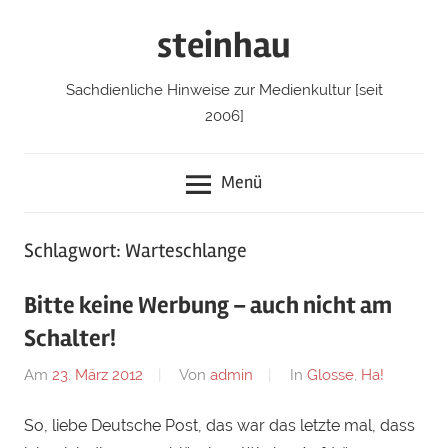
Zum
steinhau
Inhalt
springen
Sachdienliche Hinweise zur Medienkultur [seit
2006]
Menü
Schlagwort: Warteschlange
Bitte keine Werbung – auch nicht am
Schalter!
Am
23. März 2012
Von
admin
In
Glosse
,
Ha!
So, liebe Deutsche Post, das war das letzte mal, dass