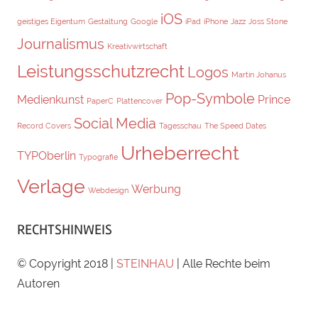
iOS
geistiges Eigentum
Gestaltung
Google
iPad
iPhone
Jazz
Joss Stone
Journalismus
Kreativwirtschaft
Leistungsschutzrecht
Logos
Martin Johanus
Pop-Symbole
Medienkunst
Prince
PaperC
Plattencover
Social Media
Record Covers
Tagesschau
The Speed Dates
Urheberrecht
TYPOberlin
Typografie
Verlage
Werbung
Webdesign
RECHTSHINWEIS
© Copyright 2018 |
STEINHAU
| Alle Rechte beim
Autoren