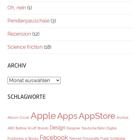
Oh, nein
(1)
Pendlerpauschale
(3)
Rezension
(12)
Science friction
(18)
ARCHIV
ARCHIV
SCHLAGWORTE
Apple
Apps
AppStore
Album-Cover
Archive
Design
ARD
Bettina Wulff
Brands
Designer
Deutsche Bahn
Digital
Facebook
Publishing
e-Books
Fahrrad
Fotografie
Frank Schätzing