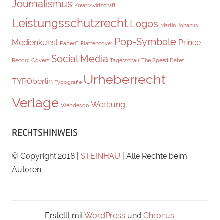
Journalismus
Kreativwirtschaft
Leistungsschutzrecht
Logos
Martin Johanus
Pop-Symbole
Medienkunst
Prince
PaperC
Plattencover
Social Media
Record Covers
Tagesschau
The Speed Dates
Urheberrecht
TYPOberlin
Typografie
Verlage
Werbung
Webdesign
RECHTSHINWEIS
© Copyright 2018 |
STEINHAU
| Alle Rechte beim
Autoren
Erstellt mit
WordPress
und
Chronus
.