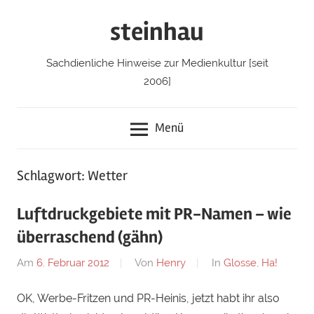
Zum
steinhau
Inhalt
springen
Sachdienliche Hinweise zur Medienkultur [seit
2006]
Menü
Schlagwort: Wetter
Luftdruckgebiete mit PR-Namen – wie
überraschend (gähn)
Am
6. Februar 2012
Von
Henry
In
Glosse
,
Ha!
OK, Werbe-Fritzen und PR-Heinis, jetzt habt ihr also