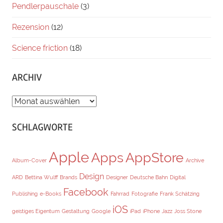
Pendlerpauschale
(3)
Rezension
(12)
Science friction
(18)
ARCHIV
ARCHIV
SCHLAGWORTE
Apple
Apps
AppStore
Album-Cover
Archive
Design
ARD
Bettina Wulff
Brands
Designer
Deutsche Bahn
Digital
Facebook
Publishing
e-Books
Fahrrad
Fotografie
Frank Schätzing
iOS
geistiges Eigentum
Gestaltung
Google
iPad
iPhone
Jazz
Joss Stone