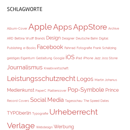
SCHLAGWORTE
Apple
Apps
AppStore
Album-Cover
Archive
Design
ARD
Bettina Wulff
Brands
Designer
Deutsche Bahn
Digital
Facebook
Publishing
e-Books
Fahrrad
Fotografie
Frank Schätzing
iOS
geistiges Eigentum
Gestaltung
Google
iPad
iPhone
Jazz
Joss Stone
Journalismus
Kreativwirtschaft
Leistungsschutzrecht
Logos
Martin Johanus
Pop-Symbole
Medienkunst
Prince
PaperC
Plattencover
Social Media
Record Covers
Tagesschau
The Speed Dates
Urheberrecht
TYPOberlin
Typografie
Verlage
Werbung
Webdesign