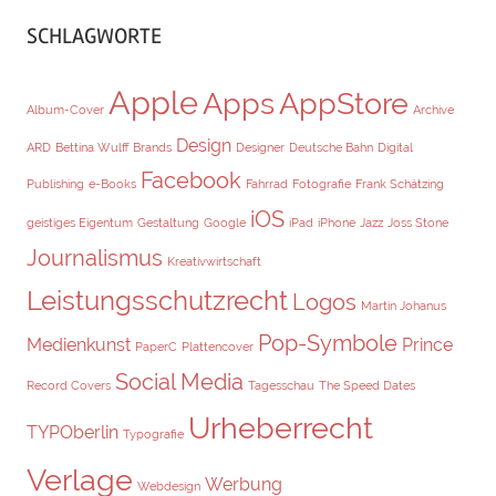
SCHLAGWORTE
Apple
Apps
AppStore
Album-Cover
Archive
Design
ARD
Bettina Wulff
Brands
Designer
Deutsche Bahn
Digital
Facebook
Publishing
e-Books
Fahrrad
Fotografie
Frank Schätzing
iOS
geistiges Eigentum
Gestaltung
Google
iPad
iPhone
Jazz
Joss Stone
Journalismus
Kreativwirtschaft
Leistungsschutzrecht
Logos
Martin Johanus
Pop-Symbole
Medienkunst
Prince
PaperC
Plattencover
Social Media
Record Covers
Tagesschau
The Speed Dates
Urheberrecht
TYPOberlin
Typografie
Verlage
Werbung
Webdesign