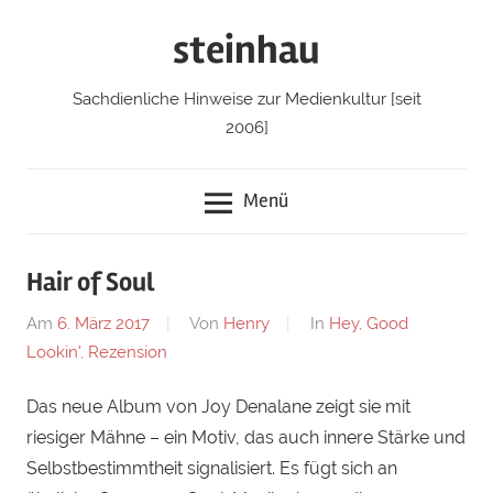
Zum
steinhau
Inhalt
springen
Sachdienliche Hinweise zur Medienkultur [seit
2006]
Menü
Hair of Soul
Am
6. März 2017
Von
Henry
In
Hey, Good
Lookin'
,
Rezension
Das neue Album von Joy Denalane zeigt sie mit
riesiger Mähne – ein Motiv, das auch innere Stärke und
Selbstbestimmtheit signalisiert. Es fügt sich an