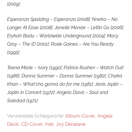
[2009];
Esperanza Spalding – Esperanza [2008]; Nneka – No
Longer At Ease [2008]; Janelle Monáe – Lettin Go [2006];
Erykah Badu – Worldwide Underground [2004]; Macy
Gray – The ID [2001]; Rosie Gaines – Are You Ready
[1995];
Teena Marie – Ivory [1990]; Patrice Rushen – Watch Out!
[1986]; Donna Summer – Donna Summer [1982]; Chaka
Khan – What’cha gonna do for me [1981]; Janis Joplin –
Joplin in Concert [1972]; Angela Davis – Soul and
Soledad [1971]
Verwendete Schlagwörter
Album-Cover
,
Angela
Davis
,
CD-Cover
,
Hair
,
Joy Denalane