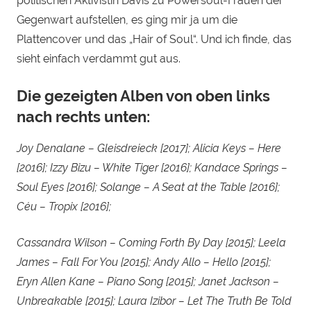
politischen Aktivistin Davis zu Powersoul-Frauen der
Gegenwart aufstellen, es ging mir ja um die
Plattencover und das „Hair of Soul“. Und ich finde, das
sieht einfach verdammt gut aus.
Die gezeigten Alben von oben links
nach rechts unten:
Joy Denalane – Gleisdreieck [2017]; Alicia Keys – Here
[2016]; Izzy Bizu – White Tiger [2016]; Kandace Springs –
Soul Eyes [2016]; Solange – A Seat at the Table [2016];
Céu – Tropix [2016];
Cassandra Wilson – Coming Forth By Day [2015]; Leela
James – Fall For You [2015]; Andy Allo – Hello [2015];
Eryn Allen Kane – Piano Song [2015]; Janet Jackson –
Unbreakable [2015]; Laura Izibor – Let The Truth Be Told