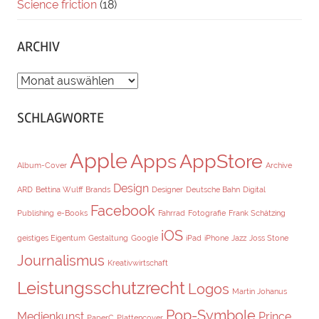
Science friction
(18)
ARCHIV
ARCHIV
SCHLAGWORTE
Apple
Apps
AppStore
Album-Cover
Archive
Design
ARD
Bettina Wulff
Brands
Designer
Deutsche Bahn
Digital
Facebook
Publishing
e-Books
Fahrrad
Fotografie
Frank Schätzing
iOS
geistiges Eigentum
Gestaltung
Google
iPad
iPhone
Jazz
Joss Stone
Journalismus
Kreativwirtschaft
Leistungsschutzrecht
Logos
Martin Johanus
Pop-Symbole
Medienkunst
Prince
PaperC
Plattencover