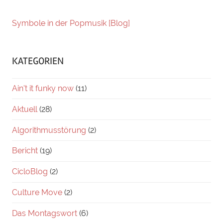
Symbole in der Popmusik [Blog]
KATEGORIEN
Ain't it funky now
(11)
Aktuell
(28)
Algorithmusstörung
(2)
Bericht
(19)
CicloBlog
(2)
Culture Move
(2)
Das Montagswort
(6)