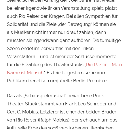
Steine, Scherben Anfang der 70er Jahre mal wieder
bei einer irgendwie linken Veranstaltung spielt, platzt
auch Rio Reiser der Kragen. Bei allen Sympathien für
Solidarität und die Ziele „der Bewegung“ können sie
als Musiker nicht immer nur drauf zahlen, dann
müssten sie irgendwann ganz aufhören. Die tumultige
Szene endet im Zerwürfnis mit den linken
Veranstaltern – und ist einer der Schlüsselmomente
für die Erzählung des Theaterstücks „
Rio Reiser – Mein
Name ist Mensch
“. Es feierte gestern seine vom
Publikum frenetisch umjubelte Berlin-Premiere.
Das als „Schauspielmusical“ beworbene Rock-
Theater-Stück stammt von Frank Leo Schröder und
Gert C. Möbius. Letzterer ist einer der beiden Brüder
von Rio Reiser (Ralph Möbius), der sich auch um das
kulturelle Erbe des 1996 verstorbenen, ikonischen