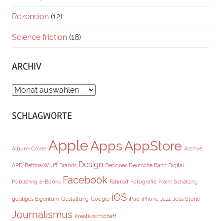
Rezension
(12)
Science friction
(18)
ARCHIV
ARCHIV
SCHLAGWORTE
Apple
Apps
AppStore
Album-Cover
Archive
Design
ARD
Bettina Wulff
Brands
Designer
Deutsche Bahn
Digital
Facebook
Publishing
e-Books
Fahrrad
Fotografie
Frank Schätzing
iOS
geistiges Eigentum
Gestaltung
Google
iPad
iPhone
Jazz
Joss Stone
Journalismus
Kreativwirtschaft