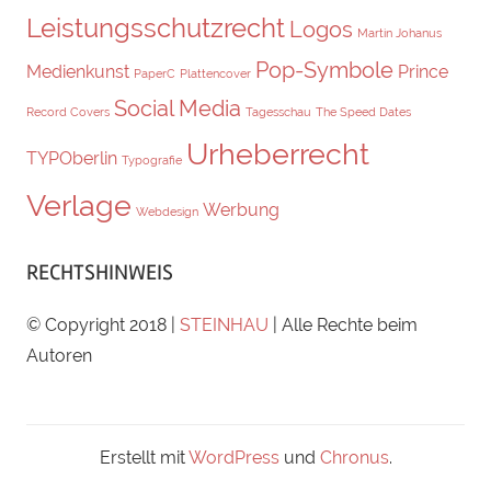
Leistungsschutzrecht
Logos
Martin Johanus
Pop-Symbole
Medienkunst
Prince
PaperC
Plattencover
Social Media
Record Covers
Tagesschau
The Speed Dates
Urheberrecht
TYPOberlin
Typografie
Verlage
Werbung
Webdesign
RECHTSHINWEIS
© Copyright 2018 |
STEINHAU
| Alle Rechte beim
Autoren
Erstellt mit
WordPress
und
Chronus
.