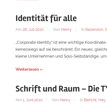
Identität für alle
Am
28. Juli 2010
Von
Henry
In
Rezension
,
S
„Corporate Identity“ ist eine wichtige Koordin
keineswegs auf sie beschränkt. Ein neues, gleic
kleine Unternehmen und Solo-Selbständige, um 
Weiterlesen »
Schrift und Raum – Die T
Am
1. Juni 2010
Von
Henry
In
Bericht
,
Hey,