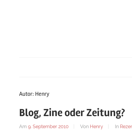
Zum
Inhalt
springen
Autor:
Henry
Blog, Zine oder Zeitung?
Am
9. September 2010
Von
Henry
In
Reze