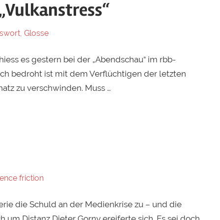
 „Vulkanstress“
swort
,
Glosse
hiess es gestern bei der „Abendschau“ im rbb-
h bedroht ist mit dem Verflüchtigen der letzten
hatz zu verschwinden. Muss …
ence friction
rie die Schuld an der Medienkrise zu – und die
um Distanz Dieter Gorny ereiferte sich. Es sei doch