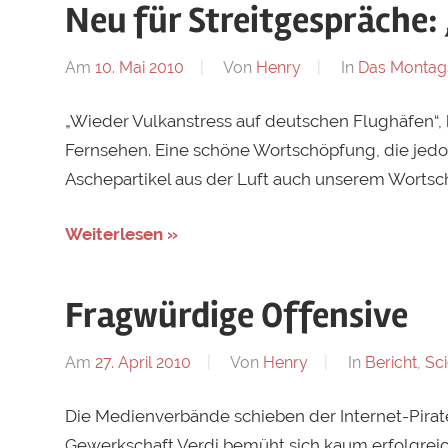
Neu für Streitgespräche:
Am
10. Mai 2010
Von
Henry
In
Das Montag
„Wieder Vulkanstress auf deutschen Flughäfen“, 
Fernsehen. Eine schöne Wortschöpfung, die jedoc
Aschepartikel aus der Luft auch unserem Wortsc
Weiterlesen »
Fragwürdige Offensive
Am
27. April 2010
Von
Henry
In
Bericht
,
Sci
Die Medienverbände schieben der Internet-Pirate
Gewerkschaft Verdi bemüht sich kaum erfolgreich 