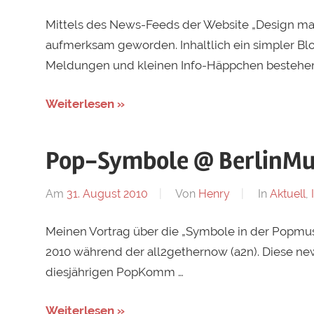
Mittels des News-Feeds der Website „Design mad
aufmerksam geworden. Inhaltlich ein simpler Blo
Meldungen und kleinen Info-Häppchen bestehen
Weiterlesen »
Pop-Symbole @ BerlinM
Am
31. August 2010
Von
Henry
In
Aktuell
,
Meinen Vortrag über die „Symbole in der Popmusi
2010 während der all2gethernow (a2n). Diese new 
diesjährigen PopKomm …
Weiterlesen »