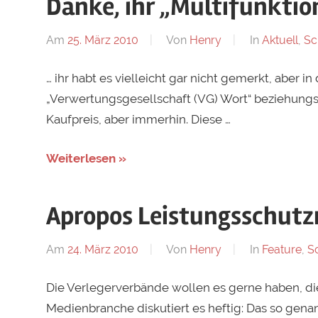
Danke, ihr „Multifunkti
Am
25. März 2010
Von
Henry
In
Aktuell
,
Sc
… ihr habt es vielleicht gar nicht gemerkt, aber i
„Verwertungsgesellschaft (VG) Wort“ beziehungsw
Kaufpreis, aber immerhin. Diese …
Weiterlesen »
Apropos Leistungsschutz
Am
24. März 2010
Von
Henry
In
Feature
,
Sc
Die Verlegerverbände wollen es gerne haben, die 
Medienbranche diskutiert es heftig: Das so genan