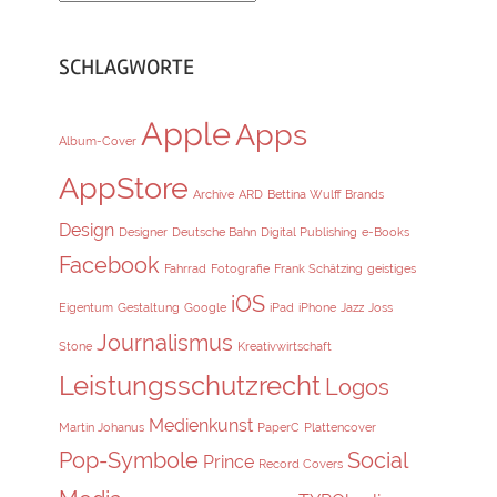
SCHLAGWORTE
Apple
Apps
Album-Cover
AppStore
Archive
ARD
Bettina Wulff
Brands
Design
Designer
Deutsche Bahn
Digital Publishing
e-Books
Facebook
Fahrrad
Fotografie
Frank Schätzing
geistiges
iOS
Eigentum
Gestaltung
Google
iPad
iPhone
Jazz
Joss
Journalismus
Stone
Kreativwirtschaft
Leistungsschutzrecht
Logos
Medienkunst
Martin Johanus
PaperC
Plattencover
Pop-Symbole
Social
Prince
Record Covers