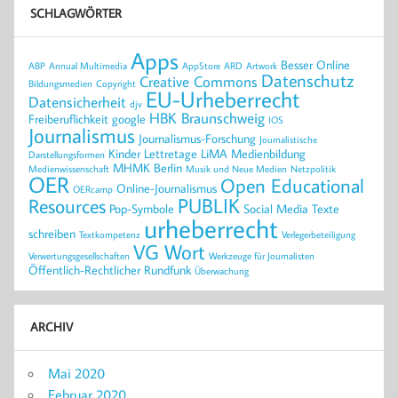
SCHLAGWÖRTER
Apps
Besser Online
ABP
Annual Multimedia
AppStore
ARD
Artwork
Datenschutz
Creative Commons
Bildungsmedien
Copyright
EU-Urheberrecht
Datensicherheit
djv
HBK Braunschweig
Freiberuflichkeit
google
IOS
Journalismus
Journalismus-Forschung
Journalistische
Kinder
Lettretage
LiMA
Medienbildung
Darstellungsformen
MHMK Berlin
Medienwissenschaft
Musik und Neue Medien
Netzpolitik
OER
Open Educational
Online-Journalismus
OERcamp
PUBLIK
Resources
Pop-Symbole
Social Media
Texte
urheberrecht
schreiben
Textkompetenz
Verlegerbeteiligung
VG Wort
Verwertungsgesellschaften
Werkzeuge für Journalisten
Öffentlich-Rechtlicher Rundfunk
Überwachung
ARCHIV
Mai 2020
Februar 2020