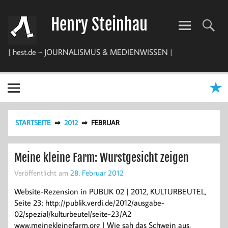
Zum
Inhalt
Henry Steinhau
springen
| hest.de ~ JOURNALISMUS & MEDIENWISSEN |
STARTSEITE
2012
FEBRUAR
Meine kleine Farm: Wurstgesicht zeigen
Veröffentlicht am
28. Februar 2012
Website-Rezension in PUBLIK 02 | 2012, KULTURBEUTEL,
Seite 23: http://publik.verdi.de/2012/ausgabe-
02/spezial/kulturbeutel/seite-23/A2
www.meinekleinefarm.org | Wie sah das Schwein aus,